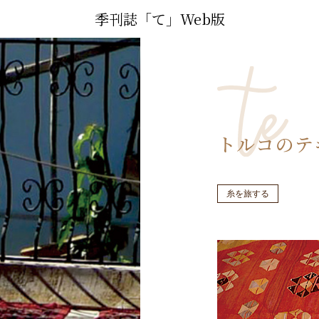
季刊誌「て」Web版
トルコのテ
糸を旅する