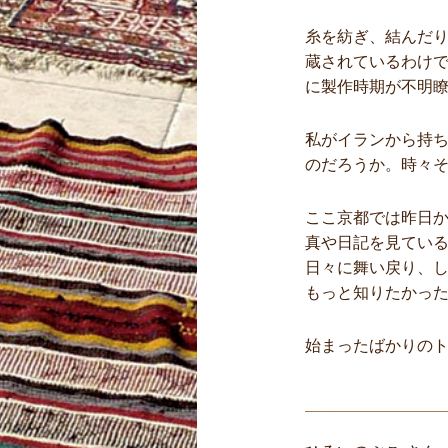
糸を紡ぎ、結んだ
蔵されているわけ
に製作時期が不明
私がイランから持
のだろうか。時々
ここ京都では昨日
真や日記を見てい
日々に舞い戻り、
もっと知りたかっ
始まったばかりの