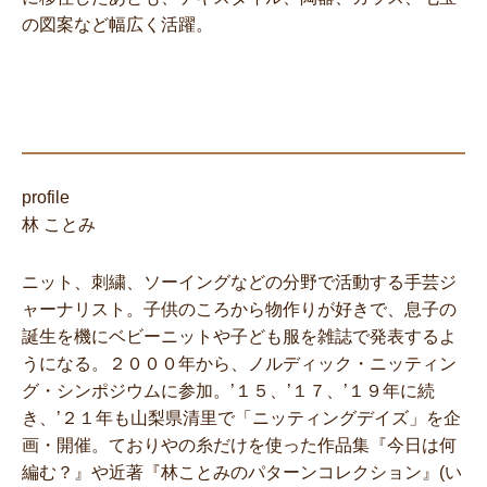
の図案など幅広く活躍。
profile
林 ことみ
ニット、刺繍、ソーイングなどの分野で活動する手芸ジ
ャーナリスト。子供のころから物作りが好きで、息子の
誕生を機にベビーニットや子ども服を雑誌で発表するよ
うになる。２０００年から、ノルディック・ニッティン
グ・シンポジウムに参加。’１５、’１７、’１９年に続
き、’２１年も山梨県清里で「ニッティングデイズ」を企
画・開催。ておりやの糸だけを使った作品集
『今日は何
編む？』
や近著
『林ことみのパターンコレクション』
(い