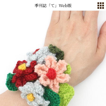
季刊誌「て」Web版