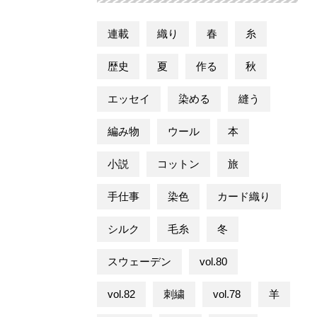
連載
織り
春
糸
歴史
夏
作る
秋
エッセイ
染める
縫う
編み物
ウール
本
小説
コットン
旅
手仕事
染色
カード織り
シルク
毛糸
冬
スウェーデン
vol.80
vol.82
刺繍
vol.78
羊