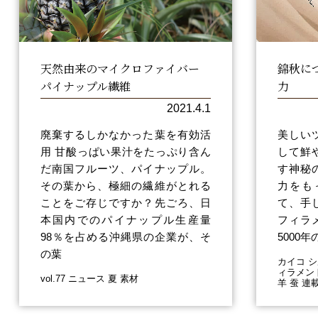
天然由来のマイクロファイバー
錦秋に
パイナップル繊維
力
2021.4.1
廃棄するしかなかった葉を有効活
美しい
用 甘酸っぱい果汁をたっぷり含ん
して鮮
だ南国フルーツ、パイナップル。
す神秘
その葉から、極細の繊維がとれる
力をも
ことをご存じですか？先ごろ、日
て、手
本国内でのパイナップル生産量
フィラメン
98％を占める沖縄県の企業が、そ
5000
の葉
カイコ シ
ィラメント
vol.77 ニュース 夏 素材
羊 蚕 連