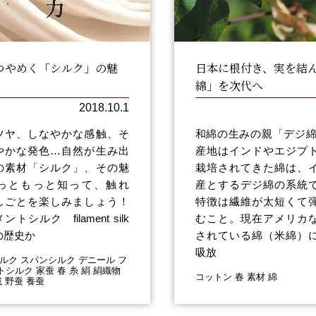
つやめく「シルク」の魅
日本に根付き、実を結
綿」を次代へ
2018.10.1
ツヤ、しなやかな感触、そ
和綿の生みの親「デジ綿
やかな発色…自然が生み出
産地はインドやエジプ
の素材「シルク」、その魅
栽培されてきた綿は、
っともっと知って、触れ
産とするデジ綿の系統
しごとを楽しみましょう！
特徴は繊維が太短くて
トシルク filament silk
むこと。現在アメリカ
年の歴史か
されている綿（米綿）
吸放
ルク スパンシルク デニール フ
シルク 家蚕 春 糸 絹 絹織物
コットン 春 素材 綿
載 野蚕 養蚕