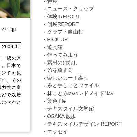
特集
ニュース・クリップ
体験 REPORT
個展REPORT
んだ「和
クラフト自由帖
PICK UP!
2009.4.1
道具箱
作ってみよう
」 綿の原
素材のはなし
ト。日本で
糸を旅する
インドを原
楽しいカード織り
です。その
糸と手しごとファイル
弾力性に富
林ことみのハンドメイドNavi
などで栽培
染色 file
に比べると
テキスタイル文学館
OSAKA 散歩
テキスタイルデザイン REPORT
エッセイ