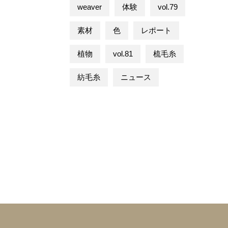
weaver
体験
vol.79
素材
色
レポート
植物
vol.81
梳毛糸
紡毛糸
ニュース