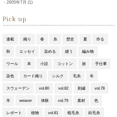
2005年7月
(1)
Pick up
連載
織り
春
糸
歴史
夏
作る
秋
エッセイ
染める
縫う
編み物
ウール
本
小説
コットン
旅
手仕事
染色
カード織り
シルク
毛糸
冬
スウェーデン
vol.80
vol.82
刺繍
vol.78
羊
weaver
体験
vol.79
素材
色
レポート
植物
vol.81
梳毛糸
紡毛糸