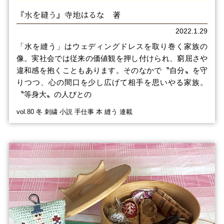
『水を縫う』寺地はるな 著
2022.1.29
「水を縫う」はウェディングドレスを取り巻く家族の
像。実社会では従来の価値観を押し付けられ、窮屈さや
違和感を抱くこともあります。そのなかで〝自分〟を守
りつつ、心の間口を少し広げて相手を思いやる家族。
〝等身大〟の人びとの
vol.80 冬 刺繍 小説 手仕事 本 縫う 連載