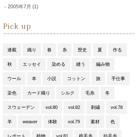
2005年7月
(1)
Pick up
連載
織り
春
糸
歴史
夏
作る
秋
エッセイ
染める
縫う
編み物
ウール
本
小説
コットン
旅
手仕事
染色
カード織り
シルク
毛糸
冬
スウェーデン
vol.80
vol.82
刺繍
vol.78
羊
weaver
体験
vol.79
素材
色
レポート
植物
vol.81
梳毛糸
紡毛糸