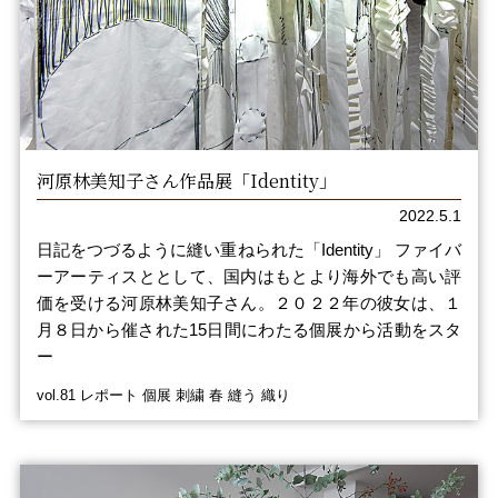
河原林美知子さん作品展「Identity」
2022.5.1
日記をつづるように縫い重ねられた「Identity」 ファイバ
ーアーティスととして、国内はもとより海外でも高い評
価を受ける河原林美知子さん。２０２２年の彼女は、１
月８日から催された15日間にわたる個展から活動をスタ
ー
vol.81 レポート 個展 刺繍 春 縫う 織り