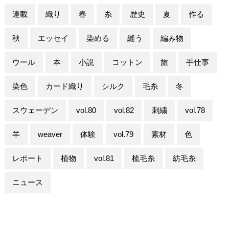
連載
織り
春
糸
歴史
夏
作る
秋
エッセイ
染める
縫う
編み物
ウール
本
小説
コットン
旅
手仕事
染色
カード織り
シルク
毛糸
冬
スウェーデン
vol.80
vol.82
刺繍
vol.78
羊
weaver
体験
vol.79
素材
色
レポート
植物
vol.81
梳毛糸
紡毛糸
ニュース