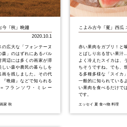
古今「秋」晩鐘
こよみ古今「夏」西瓜 
2020.10.1
スの広大な「フォンテーヌ
赤い果肉をガブリ！と
の森」のはずれにあるバル
とばしり出る甘い果汁
村周辺には多くの画家が滞
よく冷えたスイカは、
美しい森や農民の暮らしを
ちそうですね。でも、
名画を残しました。その代
る多種多様な「スイカ
、『晩鐘』などで知られる
一般的に知られている
＝フランソワ・ミレー
い果肉を食べるだけで
です。
画家 秋
エッセイ 夏 食べ物 料理