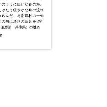
かのように凪いだ春の海。
たゆたう緩やかな時の流れ
み込んだ、与謝蕪村の一句
この句は淡路の島影を望む
・須磨浦（兵庫県）の眺め
 春