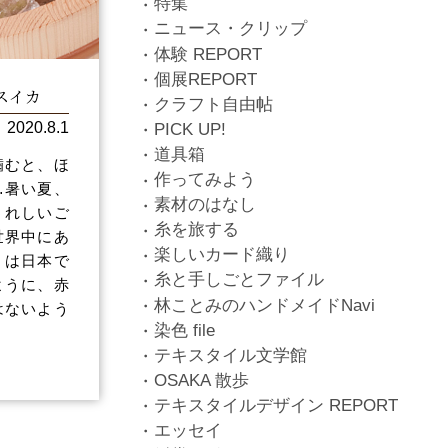
特集
ニュース・クリップ
体験 REPORT
個展REPORT
スイカ
クラフト自由帖
2020.8.1
PICK UP!
道具箱
噛むと、ほ
作ってみよう
…暑い夏、
素材のはなし
うれしいご
糸を旅する
世界中にあ
楽しいカード織り
」は日本で
糸と手しごとファイル
ように、赤
林ことみのハンドメイドNavi
はないよう
染色 file
テキスタイル文学館
OSAKA 散歩
テキスタイルデザイン REPORT
エッセイ