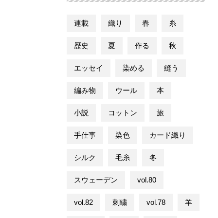
連載
織り
春
糸
歴史
夏
作る
秋
エッセイ
染める
縫う
編み物
ウール
本
小説
コットン
旅
手仕事
染色
カード織り
シルク
毛糸
冬
スウェーデン
vol.80
vol.82
刺繍
vol.78
羊