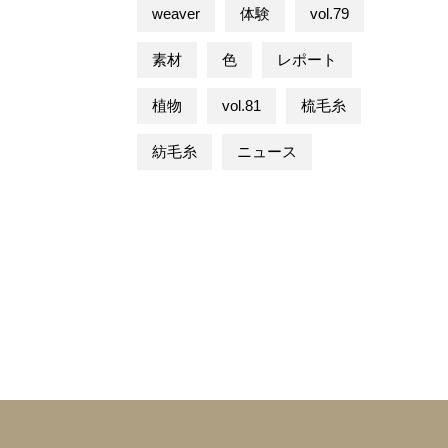
weaver
体験
vol.79
素材
色
レポート
植物
vol.81
梳毛糸
紡毛糸
ニュース