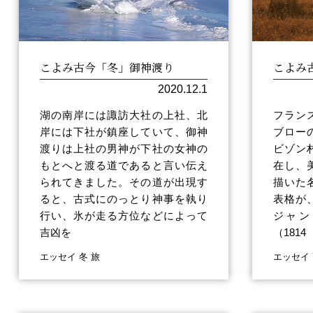
こよみ古今「冬」御神渡り
こよみ
2020.12.1
湖の南岸には諏訪大社の上社、北
フラン
岸には下社が鎮座していて、御神
ブロー
渡りは上社の男神が下社の女神の
ビゾン
もとへと渡る道であると言い伝え
在し、
られてきました。その道が出現す
描いた
ると、古式にのっとり神事を執り
表格が
行い、氷が走る方位などによって
ジャン
吉凶を
（1814
エッセイ 冬 旅
エッセイ 