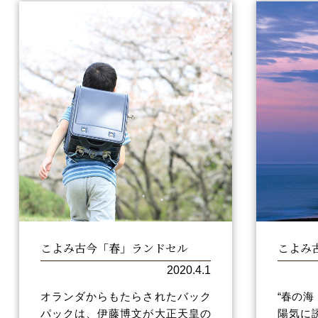
こよみ古今「春」ランドセル
こよみ
2020.4.1
オランダからもたらされたバック
“春の海
パックは、伊藤博文が大正天皇の
陽気に