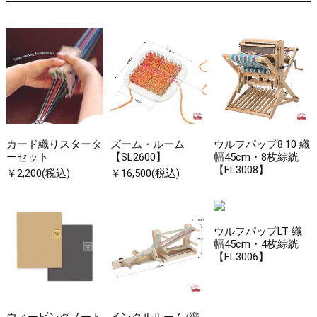
カード織りスタータ
ズーム・ルーム
ウルフパップ8.10 織
ーセット
【SL2600】
幅45cm・8枚綜絖
【FL3008】
￥2,200(税込)
￥16,500(税込)
ウルフパップLT 織
幅45cm・4枚綜絖
【FL3006】
ウィービングノート
インクルルーム/織