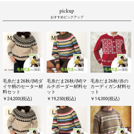
pickup
おすすめピックアップ
毛糸だま26秋/(M)ダ
毛糸だま26秋/(M)マ
毛糸だま26秋/赤の
イヤ柄のセーター材
ルチボーダー材料セ
カーディガン材料セ
料セット
ット
ット
￥24,200(税込)
￥19,250(税込)
￥14,300(税込)