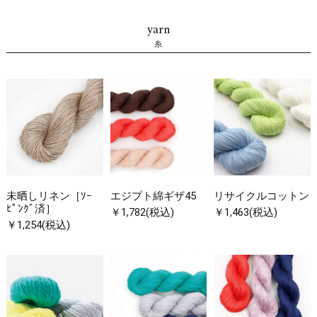
yarn
糸
未晒しリネン［ｿｰ
エジプト綿ギザ45
リサイクルコットン
ﾋﾟﾝｸﾞ済］
￥1,782(税込)
￥1,463(税込)
￥1,254(税込)