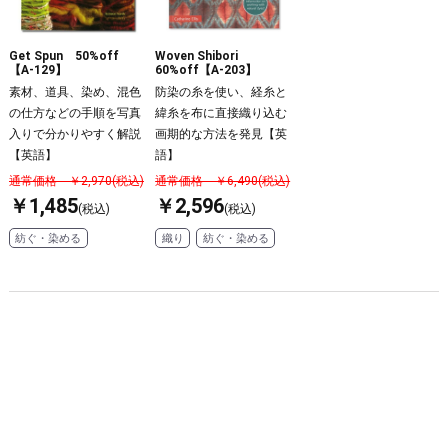
Get Spun 50%off
Woven Shibori
【A-129】
60%off【A-203】
素材、道具、染め、混色
防染の糸を使い、経糸と
の仕方などの手順を写真
緯糸を布に直接織り込む
入りで分かりやすく解説
画期的な方法を発見【英
【英語】
語】
通常価格 ￥2,970(税込)
通常価格 ￥6,490(税込)
￥1,485
￥2,596
(税込)
(税込)
紡ぐ・染める
織り
紡ぐ・染める