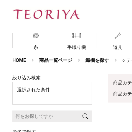
糸
手織り機
道具
HOME
商品一覧ページ
織機を探す
○ 
絞り込み検索
商品カ
選択された条件
商品カテ
糸名で探す