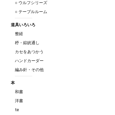
○ ウルフシリーズ
○ テーブルルーム
道具いろいろ
整経
杼・綜絖通し
カセをあつかう
ハンドカーダー
編み針・その他
本
和書
洋書
te