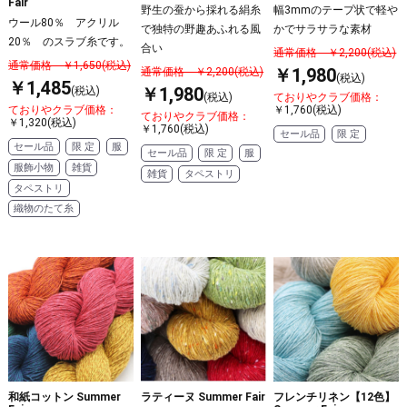
Fair
野生の蚕から採れる絹糸
幅3mmのテープ状で軽や
ウール80％ アクリル
で独特の野趣あふれる風
かでサラサラな素材
20％ のスラブ糸です。
合い
通常価格 ￥2,200(税込)
通常価格 ￥1,650(税込)
￥1,980
通常価格 ￥2,200(税込)
(税込)
￥1,485
￥1,980
(税込)
(税込)
ておりやクラブ価格：
ておりやクラブ価格：
￥1,760(税込)
ておりやクラブ価格：
￥1,320(税込)
￥1,760(税込)
セール品
限 定
セール品
限 定
服
セール品
限 定
服
服飾小物
雑貨
雑貨
タペストリ
タペストリ
織物のたて糸
和紙コットン Summer
ラティーヌ Summer Fair
フレンチリネン【12色】