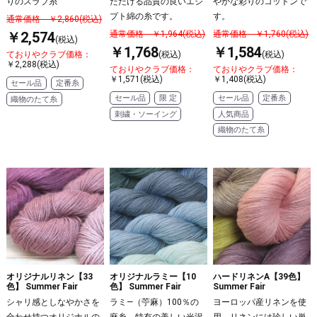
りのスラブ糸
ただける品質の良いエジ
やかな彩りのコットンで
プト綿の糸です。
す。
通常価格 ￥2,860(税込)
￥2,574
通常価格 ￥1,964(税込)
通常価格 ￥1,760(税込)
(税込)
￥1,768
￥1,584
ておりやクラブ価格：
(税込)
(税込)
￥2,288(税込)
ておりやクラブ価格：
ておりやクラブ価格：
￥1,571(税込)
￥1,408(税込)
セール品
定番糸
セール品
限 定
セール品
定番糸
織物のたて糸
刺繍・ソーイング
人気商品
織物のたて糸
オリジナルリネン【33
オリジナルラミー【10
ハードリネンA【39色】
色】 Summer Fair
色】 Summer Fair
Summer Fair
シャリ感としなやかさを
ラミ―（苧麻）100％の
ヨーロッパ産リネンを使