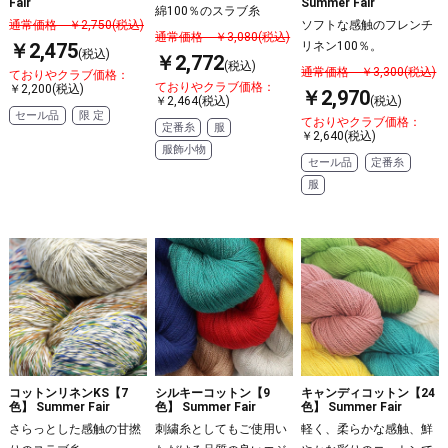
Fair
Summer Fair
綿100％のスラブ糸
通常価格 ￥2,750(税込)
ソフトな感触のフレンチ
通常価格 ￥3,080(税込)
￥2,475
リネン100％。
(税込)
￥2,772
(税込)
通常価格 ￥3,300(税込)
ておりやクラブ価格：
ておりやクラブ価格：
￥2,200(税込)
￥2,970
￥2,464(税込)
(税込)
セール品
限 定
ておりやクラブ価格：
定番糸
服
￥2,640(税込)
服飾小物
セール品
定番糸
服
コットンリネンKS【7
シルキーコットン【9
キャンディコットン【24
色】 Summer Fair
色】 Summer Fair
色】 Summer Fair
さらっとした感触の甘撚
刺繍糸としてもご使用い
軽く、柔らかな感触、鮮