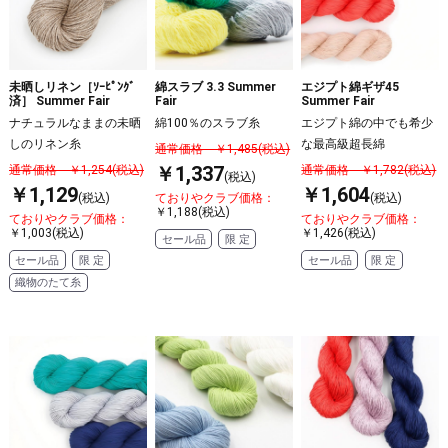
未晒しリネン［ｿｰﾋﾟﾝｸﾞ
綿スラブ 3.3 Summer
エジプト綿ギザ45
済］ Summer Fair
Fair
Summer Fair
ナチュラルなままの未晒
綿100％のスラブ糸
エジプト綿の中でも希少
しのリネン糸
な最高級超長綿
通常価格 ￥1,485(税込)
￥1,337
通常価格 ￥1,254(税込)
通常価格 ￥1,782(税込)
(税込)
￥1,129
￥1,604
(税込)
ておりやクラブ価格：
(税込)
￥1,188(税込)
ておりやクラブ価格：
ておりやクラブ価格：
￥1,003(税込)
￥1,426(税込)
セール品
限 定
セール品
限 定
セール品
限 定
織物のたて糸