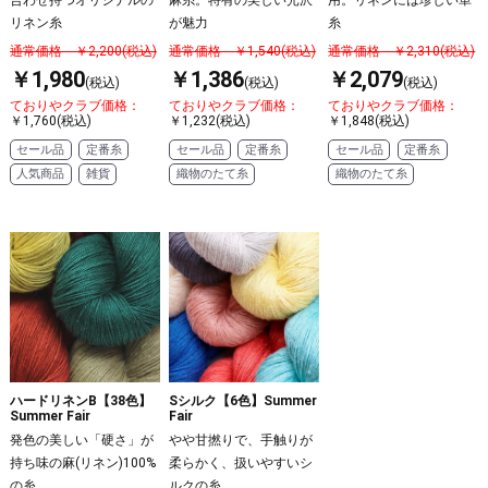
合わせ持つオリジナルの
麻糸。特有の美しい光沢
用。リネンには珍しい単
リネン糸
が魅力
糸
通常価格 ￥2,200(税込)
通常価格 ￥1,540(税込)
通常価格 ￥2,310(税込)
￥1,980
￥1,386
￥2,079
(税込)
(税込)
(税込)
ておりやクラブ価格：
ておりやクラブ価格：
ておりやクラブ価格：
￥1,760(税込)
￥1,232(税込)
￥1,848(税込)
セール品
定番糸
セール品
定番糸
セール品
定番糸
人気商品
雑貨
織物のたて糸
織物のたて糸
ハードリネンB【38色】
Sシルク【6色】Summer
Summer Fair
Fair
発色の美しい「硬さ」が
やや甘撚りで、手触りが
持ち味の麻(リネン)100%
柔らかく、扱いやすいシ
の糸
ルクの糸。