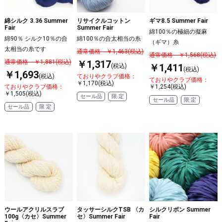
綿シルク 3.36 Summer
リサイクルコットン
ギマ8.5 Summer Fair
Fair
Summer Fair
綿100％の極細の擬麻
綿90％ シルク10％の合
綿100％の合太相当の糸
（ギマ）糸
太相当の糸です
通常価格 ￥1,463(税込)
通常価格 ￥1,568(税込)
￥1,317
通常価格 ￥1,881(税込)
￥1,411
(税込)
(税込)
￥1,693
(税込)
ておりやクラブ価格：
ておりやクラブ価格：
￥1,170(税込)
ておりやクラブ価格：
￥1,254(税込)
￥1,505(税込)
セール品
限 定
セール品
限 定
セール品
限 定
ウールアクリルスラブ
タッサーシルクTSB 〈カ
シルクリボン Summer
100g〈カセ〉Summer
セ〉Summer Fair
Fair