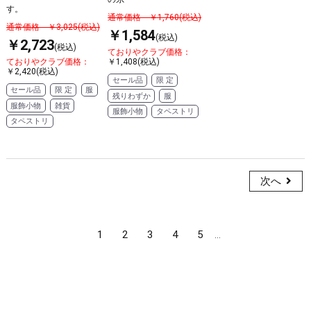
す。
通常価格 ￥1,760(税込)
通常価格 ￥3,025(税込)
￥1,584
(税込)
￥2,723
(税込)
ておりやクラブ価格：
ておりやクラブ価格：
￥1,408(税込)
￥2,420(税込)
セール品
限 定
セール品
限 定
服
残りわずか
服
服飾小物
雑貨
服飾小物
タペストリ
タペストリ
次へ
1
2
3
4
5
...