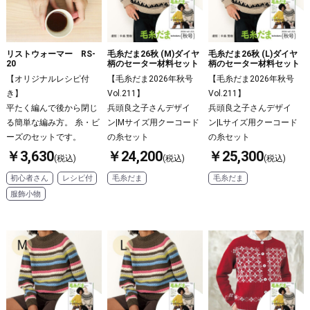
リストウォーマー RS-
毛糸だま26秋 (M)ダイヤ
毛糸だま26秋 (L)ダイヤ
20
柄のセーター材料セット
柄のセーター材料セット
【オリジナルレシピ付
【毛糸だま2026年秋号
【毛糸だま2026年秋号
き】
Vol.211】
Vol.211】
平たく編んで後から閉じ
兵頭良之子さんデザイ
兵頭良之子さんデザイ
る簡単な編み方。 糸・ビ
ン|Mサイズ用クーコード
ン|Lサイズ用クーコード
ーズのセットです。
の糸セット
の糸セット
￥3,630
￥24,200
￥25,300
(税込)
(税込)
(税込)
初心者さん
レシピ付
毛糸だま
毛糸だま
服飾小物