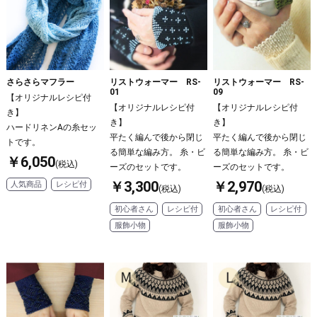
さらさらマフラー
リストウォーマー RS-
リストウォーマー RS-
01
09
【オリジナルレシピ付
【オリジナルレシピ付
【オリジナルレシピ付
き】
き】
き】
ハードリネンAの糸セッ
平たく編んで後から閉じ
平たく編んで後から閉じ
トです。
る簡単な編み方。 糸・ビ
る簡単な編み方。 糸・ビ
￥6,050
(税込)
ーズのセットです。
ーズのセットです。
￥3,300
￥2,970
人気商品
レシピ付
(税込)
(税込)
初心者さん
レシピ付
初心者さん
レシピ付
服飾小物
服飾小物