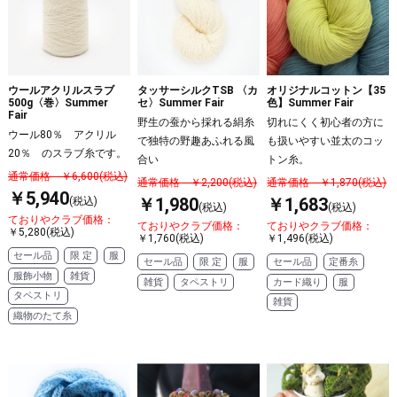
ウールアクリルスラブ
タッサーシルクTSB 〈カ
オリジナルコットン【35
500g〈巻〉Summer
セ〉Summer Fair
色】Summer Fair
Fair
野生の蚕から採れる絹糸
切れにくく初心者の方に
ウール80％ アクリル
で独特の野趣あふれる風
も扱いやすい並太のコッ
20％ のスラブ糸です。
合い
トン糸。
通常価格 ￥6,600(税込)
通常価格 ￥2,200(税込)
通常価格 ￥1,870(税込)
￥5,940
￥1,980
￥1,683
(税込)
(税込)
(税込)
ておりやクラブ価格：
ておりやクラブ価格：
ておりやクラブ価格：
￥5,280(税込)
￥1,760(税込)
￥1,496(税込)
セール品
限 定
服
セール品
限 定
服
セール品
定番糸
服飾小物
雑貨
雑貨
タペストリ
カード織り
服
タペストリ
雑貨
織物のたて糸