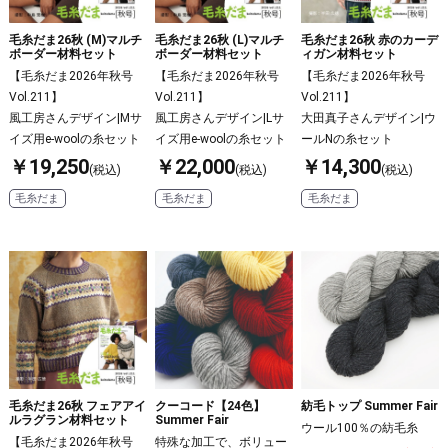
毛糸だま26秋 (M)マルチ
毛糸だま26秋 (L)マルチ
毛糸だま26秋 赤のカーデ
ボーダー材料セット
ボーダー材料セット
ィガン材料セット
【毛糸だま2026年秋号
【毛糸だま2026年秋号
【毛糸だま2026年秋号
Vol.211】
Vol.211】
Vol.211】
風工房さんデザイン|Mサ
風工房さんデザイン|Lサ
大田真子さんデザイン|ウ
イズ用e-woolの糸セット
イズ用e-woolの糸セット
ールNの糸セット
￥19,250
￥22,000
￥14,300
(税込)
(税込)
(税込)
毛糸だま
毛糸だま
毛糸だま
クーコード【24色】
毛糸だま26秋 フェアアイ
紡毛トップ Summer Fair
Summer Fair
ルラグラン材料セット
ウール100％の紡毛糸
特殊な加工で、ボリュー
【毛糸だま2026年秋号