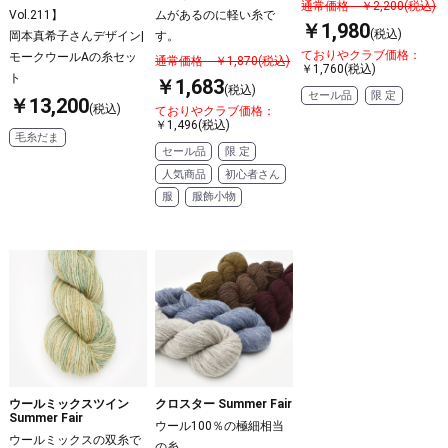
通常価格 ￥2,200(税込)
ムがあるのに軽い糸で
Vol.211】
￥1,980
(税込)
す。
岡本真希子さんデザイン|
ておりやクラブ価格：
モークウールAの糸セッ
通常価格 ￥1,870(税込)
￥1,760(税込)
ト
￥1,683
(税込)
セール品
限 定
￥13,200
(税込)
ておりやクラブ価格：
￥1,496(税込)
毛糸だま
セール品
限 定
人気商品
初心者さん
服
服飾小物
ウールミックスツイン
クロスター Summer Fair
Summer Fair
ウール100％の極細相当
ウールミックスの双糸で
の糸