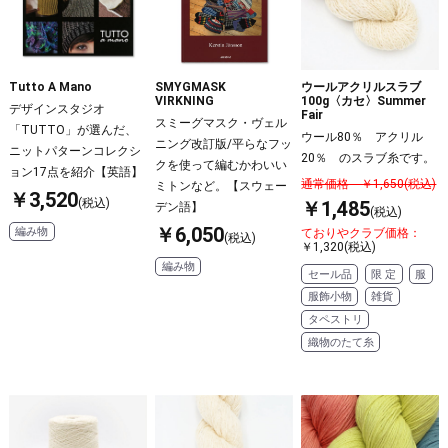
Tutto A Mano
SMYGMASK
ウールアクリルスラブ
VIRKNING
100g〈カセ〉Summer
デザインスタジオ
Fair
スミーグマスク・ヴェル
「TUTTO」が選んだ、
ウール80％ アクリル
ニング改訂版/平らなフッ
ニットパターンコレクシ
20％ のスラブ糸です。
クを使って編むかわいい
ョン17点を紹介【英語】
通常価格 ￥1,650(税込)
ミトンなど。【スウェー
￥3,520
(税込)
￥1,485
デン語】
(税込)
￥6,050
編み物
ておりやクラブ価格：
(税込)
￥1,320(税込)
編み物
セール品
限 定
服
服飾小物
雑貨
タペストリ
織物のたて糸