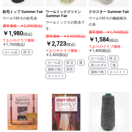
紡毛トップ Summer Fair
ウールミックスツイン
クロスター Summer Fair
Summer Fair
ウール100％の紡毛糸
ウール100％の極細相当
ウールミックスの双糸で
の糸
通常価格 ￥2,200(税込)
す。
￥1,980
通常価格 ￥1,760(税込)
(税込)
通常価格 ￥3,025(税込)
￥1,584
ておりやクラブ価格：
(税込)
￥2,723
￥1,760(税込)
(税込)
ておりやクラブ価格：
ておりやクラブ価格：
￥1,408(税込)
セール品
限 定
￥2,420(税込)
セール品
限 定
セール品
限 定
服
残りわずか
服
服飾小物
雑貨
服飾小物
タペストリ
タペストリ