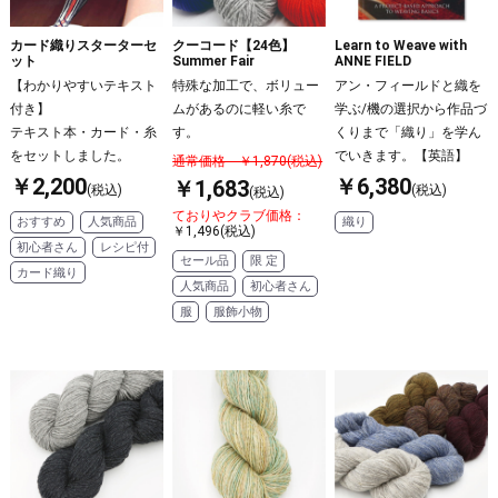
クーコード【24色】
カード織りスターターセ
Learn to Weave with
Summer Fair
ット
ANNE FIELD
特殊な加工で、ボリュー
【わかりやすいテキスト
アン・フィールドと織を
ムがあるのに軽い糸で
付き】
学ぶ/機の選択から作品づ
す。
テキスト本・カード・糸
くりまで「織り」を学ん
をセットしました。
でいきます。【英語】
通常価格 ￥1,870(税込)
￥2,200
￥6,380
￥1,683
(税込)
(税込)
(税込)
ておりやクラブ価格：
おすすめ
人気商品
織り
￥1,496(税込)
初心者さん
レシピ付
セール品
限 定
カード織り
人気商品
初心者さん
服
服飾小物