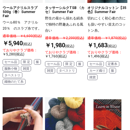
ウールアクリルスラブ
タッサーシルクTSB 〈カ
オリジナルコットン【35
500g〈巻〉Summer
セ〉Summer Fair
色】Summer Fair
Fair
野生の蚕から採れる絹糸
切れにくく初心者の方に
ウール80％ アクリル
で独特の野趣あふれる風
も扱いやすい並太のコッ
20％ のスラブ糸です。
合い
トン糸。
通常価格 ￥6,600(税込)
通常価格 ￥2,200(税込)
通常価格 ￥1,870(税込)
￥5,940
￥1,980
￥1,683
(税込)
(税込)
(税込)
ておりやクラブ価格：
ておりやクラブ価格：
ておりやクラブ価格：
￥5,280(税込)
￥1,760(税込)
￥1,496(税込)
セール品
限 定
服
セール品
限 定
服
セール品
定番糸
服飾小物
雑貨
雑貨
タペストリ
カード織り
服
タペストリ
雑貨
織物のたて糸