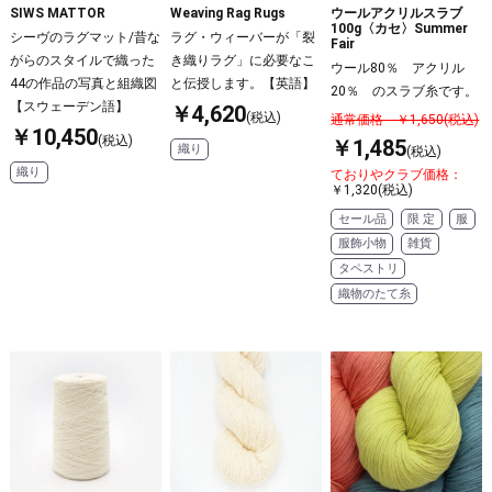
SIWS MATTOR
Weaving Rag Rugs
ウールアクリルスラブ
100g〈カセ〉Summer
シーヴのラグマット/昔な
ラグ・ウィーバーが「裂
Fair
がらのスタイルで織った
き織りラグ」に必要なこ
ウール80％ アクリル
44の作品の写真と組織図
と伝授します。【英語】
20％ のスラブ糸です。
【スウェーデン語】
￥4,620
(税込)
通常価格 ￥1,650(税込)
￥10,450
(税込)
￥1,485
織り
(税込)
織り
ておりやクラブ価格：
￥1,320(税込)
セール品
限 定
服
服飾小物
雑貨
タペストリ
織物のたて糸