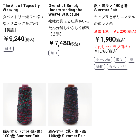
The Art of Tapestry
Overshot Simply:
銀・黒ラメ 100ｇ巻
Weaving
Understanding the
Summer Fair
Weave Structure
タペストリー織りの様々
キュプラとポリエステル
複雑に見える組織をいっ
なテクニックをご紹介
の銀ラメ糸
たん分解しやさしく解説
【英語】
通常価格 ￥2,200(税込)
【英語】
￥9,240
￥1,980
(税込)
(税込)
￥7,480
(税込)
ておりやクラブ価格：
織り
￥1,760(税込)
織り
セール品
限 定
服
雑貨
タペストリ
綿かすり〈ﾋﾟﾝｸ･緑･黒〉
綿かすり〈紫・青・黒〉
100g巻 Summer Fair
100g巻 Summer Fair