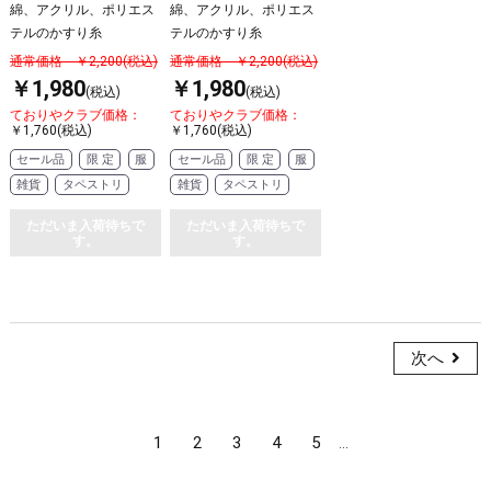
綿、アクリル、ポリエス
綿、アクリル、ポリエス
テルのかすり糸
テルのかすり糸
通常価格 ￥2,200(税込)
通常価格 ￥2,200(税込)
￥1,980
￥1,980
(税込)
(税込)
ておりやクラブ価格：
ておりやクラブ価格：
￥1,760(税込)
￥1,760(税込)
セール品
限 定
服
セール品
限 定
服
雑貨
タペストリ
雑貨
タペストリ
ただいま入荷待ちで
ただいま入荷待ちで
す。
す。
次へ
1
2
3
4
5
...