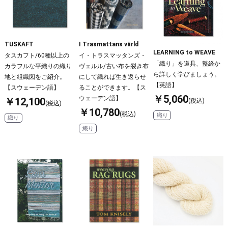
TUSKAFT
I Trasmattans värld
LEARNING to WEAVE
タスカフト/60種以上の
イ・トラスマッタンズ・
「織り」を道具、整経か
カラフルな平織りの織り
ヴェルル/古い布を裂き布
ら詳しく学びましょう。
地と組織図をご紹介。
にして織れば生き返らせ
【英語】
【スウェーデン語】
ることができます。【ス
￥5,060
ウェーデン語】
￥12,100
(税込)
(税込)
￥10,780
(税込)
織り
織り
織り