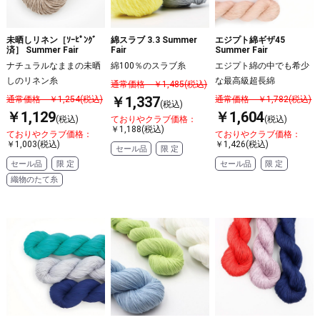
未晒しリネン［ｿｰﾋﾟﾝｸﾞ
綿スラブ 3.3 Summer
エジプト綿ギザ45
済］ Summer Fair
Fair
Summer Fair
ナチュラルなままの未晒
綿100％のスラブ糸
エジプト綿の中でも希少
しのリネン糸
な最高級超長綿
通常価格 ￥1,485(税込)
￥1,337
通常価格 ￥1,254(税込)
通常価格 ￥1,782(税込)
(税込)
￥1,129
￥1,604
(税込)
ておりやクラブ価格：
(税込)
￥1,188(税込)
ておりやクラブ価格：
ておりやクラブ価格：
￥1,003(税込)
￥1,426(税込)
セール品
限 定
セール品
限 定
セール品
限 定
織物のたて糸