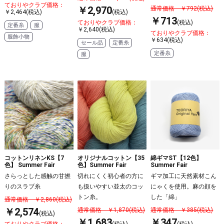
ておりやクラブ価格：
￥2,970
通常価格 ￥792(税込)
￥2,464(税込)
(税込)
￥713
ておりやクラブ価格：
(税込)
定番糸
服
￥2,640(税込)
ておりやクラブ価格：
服飾小物
￥634(税込)
セール品
定番糸
定番糸
服
コットンリネンKS【7
オリジナルコットン【35
綿ギマST【12色】
色】 Summer Fair
色】Summer Fair
Summer Fair
さらっとした感触の甘撚
切れにくく初心者の方に
ギマ加工に天然素材こん
りのスラブ糸
も扱いやすい並太のコッ
にゃくを使用。麻の顔を
トン糸。
した「綿」
通常価格 ￥2,860(税込)
￥2,574
通常価格 ￥1,870(税込)
通常価格 ￥385(税込)
(税込)
￥1,683
￥347