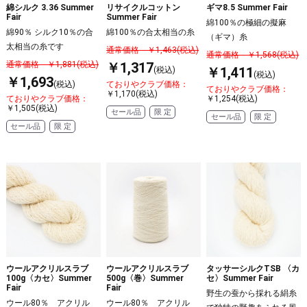
綿シルク 3.36 Summer
リサイクルコットン
ギマ8.5 Summer Fair
Fair
Summer Fair
綿100％の極細の擬麻
綿90％ シルク10％の合
綿100％の合太相当の糸
（ギマ）糸
太相当の糸です
通常価格 ￥1,463(税込)
通常価格 ￥1,568(税込)
￥1,317
通常価格 ￥1,881(税込)
￥1,411
(税込)
(税込)
￥1,693
(税込)
ておりやクラブ価格：
ておりやクラブ価格：
￥1,170(税込)
ておりやクラブ価格：
￥1,254(税込)
￥1,505(税込)
セール品
限 定
セール品
限 定
セール品
限 定
ウールアクリルスラブ
ウールアクリルスラブ
タッサーシルクTSB 〈カ
100g〈カセ〉Summer
500g〈巻〉Summer
セ〉Summer Fair
Fair
Fair
野生の蚕から採れる絹糸
ウール80％ アクリル
ウール80％ アクリル