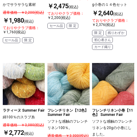
￥2,475
かでサラサラな素材
g小巻の１４色セット
(税込)
￥2,640
通常価格 ￥2,200(税込)
ておりやクラブ価格：
(税込)
￥2,200(税込)
￥1,980
ておりやクラブ価格：
(税込)
￥2,376(税込)
セール品
限 定
ておりやクラブ価格：
￥1,760(税込)
限 定
残りわずか
初心者さん
セール品
限 定
カード織り
ラティーヌ Summer Fair
フレンチリネン【12色】
フレンチリネン小巻【11
Summer Fair
色】 Summer Fair
綿100％のスラブ糸
ソフトな感触のフレンチ
ソフトな感触のフレンチ
通常価格 ￥3,080(税込)
リネン100％。
リネンを20gの小巻にし
￥2,772
(税込)
ました。
通常価格 ￥3,300(税込)