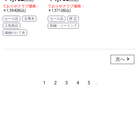
ておりやクラブ価格：
ておりやクラブ価格：
￥1,584(税込)
￥1,571(税込)
セール品
定番糸
セール品
限 定
人気商品
刺繍・ソーイング
織物のたて糸
次へ
1
2
3
4
5
...