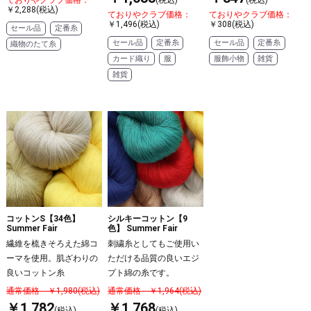
ておりやクラブ価格：
(税込)
(税込)
￥2,288(税込)
ておりやクラブ価格：
ておりやクラブ価格：
￥1,496(税込)
￥308(税込)
セール品
定番糸
セール品
定番糸
セール品
定番糸
織物のたて糸
カード織り
服
服飾小物
雑貨
雑貨
コットンS【34色】
シルキーコットン【9
Summer Fair
色】 Summer Fair
繊維を梳きそろえた綿コ
刺繍糸としてもご使用い
ーマを使用。肌ざわりの
ただける品質の良いエジ
良いコットン糸
プト綿の糸です。
通常価格 ￥1,980(税込)
通常価格 ￥1,964(税込)
￥1,782
￥1,768
(税込)
(税込)