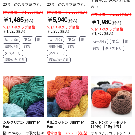
で独特の野趣あふれる風
20％ のスラブ糸です。
20％ のスラブ糸です。
合い
通常価格 ￥1,650(税込)
通常価格 ￥6,600(税込)
通常価格 ￥2,200(税込)
￥1,485
￥5,940
￥1,980
(税込)
(税込)
(税込)
ておりやクラブ価格：
ておりやクラブ価格：
ておりやクラブ価格：
￥1,320(税込)
￥5,280(税込)
￥1,760(税込)
セール品
限 定
服
セール品
限 定
服
セール品
限 定
服
服飾小物
雑貨
服飾小物
雑貨
雑貨
タペストリ
タペストリ
タペストリ
織物のたて糸
織物のたて糸
シルクリボン Summer
和紙コットン Summer
コットンカラーセット
Fair
Fair
(14色) 【10g小巻】
幅3mmのテープ状で軽や
通常価格 ￥2,750(税込)
オリジナルコットン１０