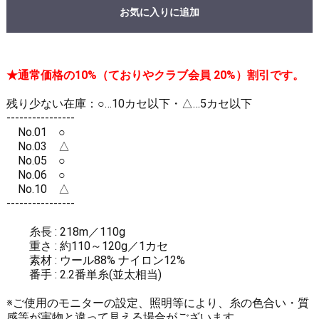
お気に入りに追加
★通常価格の10%（ておりやクラブ会員 20%）割引です。
残り少ない在庫：○…10カセ以下・△…5カセ以下
----------------
No.01 ○
No.03 △
No.05 ○
No.06 ○
No.10 △
----------------
糸長 : 218m／110g
重さ : 約110～120g／1カセ
素材 : ウール88% ナイロン12%
番手 : 2.2番単糸(並太相当)
※ご使用のモニターの設定、照明等により、糸の色合い・質
感等が実物と違って見える場合がございます。