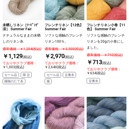
未晒しリネン［ｿｰﾋﾟﾝｸﾞ
フレンチリネン【12色】
フレンチリネン小巻【11
済］ Summer Fair
Summer Fair
色】 Summer Fair
ナチュラルなままの未晒
ソフトな感触のフレンチ
ソフトな感触のフレンチ
しのリネン糸
リネン100％。
リネンを20gの小巻にし
ました。
通常価格 ￥1,254(税込)
通常価格 ￥3,300(税込)
￥1,129
￥2,970
通常価格 ￥792(税込)
(税込)
(税込)
￥713
ておりやクラブ価格：
ておりやクラブ価格：
(税込)
￥1,003(税込)
￥2,640(税込)
ておりやクラブ価格：
￥634(税込)
セール品
限 定
セール品
定番糸
定番糸
織物のたて糸
服