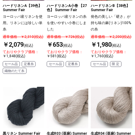
ハードリネンA【39色】
ハードリネンA小巻 【27
ハードリネンB【38色】
Summer Fair
色】 Summer Fair
Summer Fair
ヨーロッパ産リネンを使
ヨーロッパ産リネンの糸
発色の美しい「硬さ」が
用。リネンには珍しい単
を使いやすい小巻にしま
持ち味の麻(リネン)100%
糸
した
の糸
通常価格 ￥2,310(税込)
通常価格 ￥726(税込)
通常価格 ￥2,200(税込)
￥2,079
￥653
￥1,980
(税込)
(税込)
(税込)
ておりやクラブ価格：
ておりやクラブ価格：
ておりやクラブ価格：
￥1,848(税込)
￥581(税込)
￥1,760(税込)
セール品
定番糸
セール品
定番糸
セール品
限 定
織物のたて糸
黒リネン Summer Fair
生成R03 (亜麻) Summer
生成R04 (亜麻) Summer