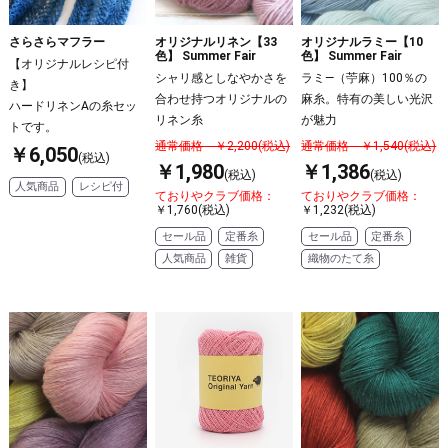
さらさらマフラー
オリジナルリネン【33
オリジナルラミー【10
色】 Summer Fair
色】 Summer Fair
【オリジナルレシピ付
シャリ感としなやかさを
ラミ―（苧麻）100％の
き】
合わせ持つオリジナルの
麻糸。特有の美しい光沢
ハードリネンAの糸セッ
リネン糸
が魅力
トです。
通常価格 ￥2,200(税込)
通常価格 ￥1,540(税込)
￥6,050
(税込)
￥1,980
￥1,386
(税込)
(税込)
人気商品
レシピ付
ておりやクラブ価格：
ておりやクラブ価格：
￥1,760(税込)
￥1,232(税込)
セール品
定番糸
セール品
定番糸
人気商品
雑貨
織物のたて糸