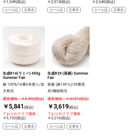
￥1,549(税込)
￥2,574(税込)
￥2,640(税込)
セール品
定番糸
セール品
定番糸
セール品
定番糸
生成R14(ラミー) 450g
生成R29 (亜麻) Summer
Summer Fair
Fair
麻 100%/16番6本撚り/並
亜麻 (麻100％)/30番双
太相当
糸/極細相当
通常価格 ￥6,490(税込)
通常価格 ￥4,021(税込)
￥5,841
￥3,619
(税込)
(税込)
ておりやクラブ価格：
ておりやクラブ価格：
￥5,192(税込)
￥3,216(税込)
セール品
定番糸
セール品
定番糸