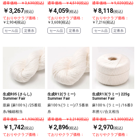
通常価格 ￥3,630(税込)
通常価格 ￥4,510(税込)
通常価格 ￥9,020(税込)
￥3,267
￥4,059
￥8,118
(税込)
(税込)
(税込)
ておりやクラブ価格：
ておりやクラブ価格：
ておりやクラブ価格：
￥2,904(税込)
￥3,608(税込)
￥7,216(税込)
セール品
定番糸
セール品
定番糸
セール品
定番糸
生成R05 (さらし)
生成R12(ラミー)
生成R13(ラミー) 225g
Summer Fair
Summer Fair
Summer Fair
亜麻 (麻100％) /25番双
麻100％(ラミー)/7.5番単
麻100％ (ラミー) /16番3
糸/極細相当
糸
本撚り/合太相当
通常価格 ￥1,936(税込)
通常価格 ￥3,218(税込)
通常価格 ￥3,300(税込)
￥1,742
￥2,896
￥2,970
(税込)
(税込)
(税込)
ておりやクラブ価格：
ておりやクラブ価格：
ておりやクラブ価格：