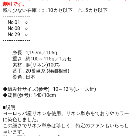
割引です。
残り少ない在庫：○…10カセ以下・△…5カセ以下
---------------
No.01 ○
No.08 ○
No.29 ○
---------------
糸長 : 1,197m／105g
重さ : 約100～115g／1カセ
素材 : 麻(リネン)100%
番手 : 20番単糸 (極細相当)
染色 : 日本
◆編み針サイズ(参考) : 10～12号(レース針)
◆筬目(参考) : 140/10cm
■説明
ヨーロッパ産リネンを使用。リネン単糸をておりやカラー
に染色しました。
この細さでリネン単糸は珍しく、特定のファンもいらっし
ゃいます。