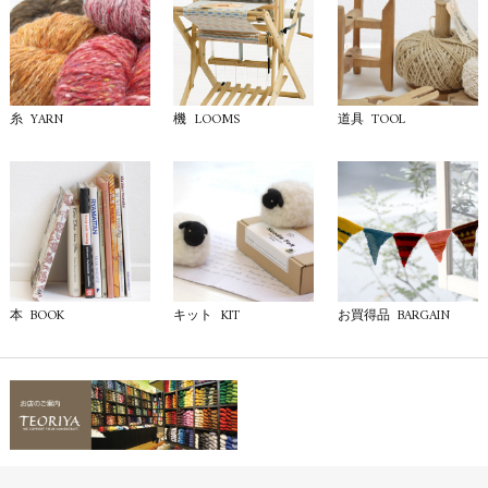
YARN
LOOMS
TOOL
糸
機
道具
BOOK
KIT
BARGAIN
本
キット
お買得品