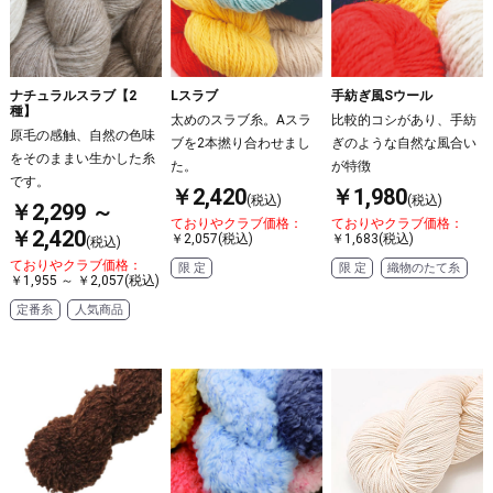
ナチュラルスラブ【2
Lスラブ
手紡ぎ風Sウール
種】
太めのスラブ糸。Aスラ
比較的コシがあり、手紡
原毛の感触、自然の色味
ブを2本撚り合わせまし
ぎのような自然な風合い
をそのままい生かした糸
た。
が特徴
です。
￥2,420
￥1,980
(税込)
(税込)
￥2,299 ～
ておりやクラブ価格：
ておりやクラブ価格：
￥2,420
￥2,057(税込)
￥1,683(税込)
(税込)
ておりやクラブ価格：
限 定
限 定
織物のたて糸
￥1,955 ～ ￥2,057(税込)
定番糸
人気商品