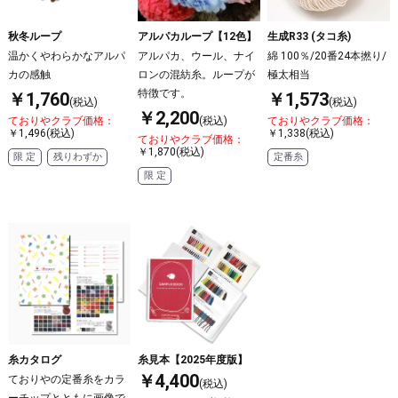
秋冬ループ
アルパカループ【12色】
生成R33 (タコ糸)
温かくやわらかなアルパ
アルパカ、ウール、ナイ
綿 100％/20番24本撚り/
カの感触
ロンの混紡糸。ループが
極太相当
特徴です。
￥1,760
￥1,573
(税込)
(税込)
￥2,200
ておりやクラブ価格：
(税込)
ておりやクラブ価格：
￥1,496(税込)
￥1,338(税込)
ておりやクラブ価格：
￥1,870(税込)
限 定
残りわずか
定番糸
限 定
糸カタログ
糸見本【2025年度版】
￥4,400
ておりやの定番糸をカラ
(税込)