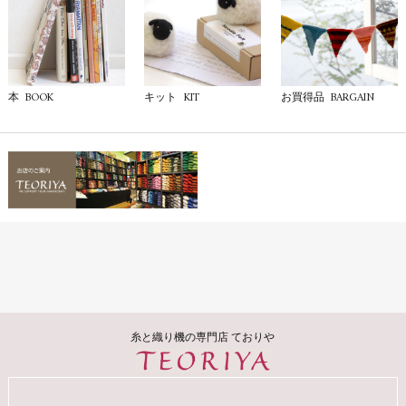
BOOK
KIT
BARGAIN
本
キット
お買得品
糸と織り機の専門店 ておりや