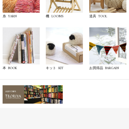
YARN
LOOMS
TOOL
糸
機
道具
BOOK
KIT
BARGAIN
本
キット
お買得品