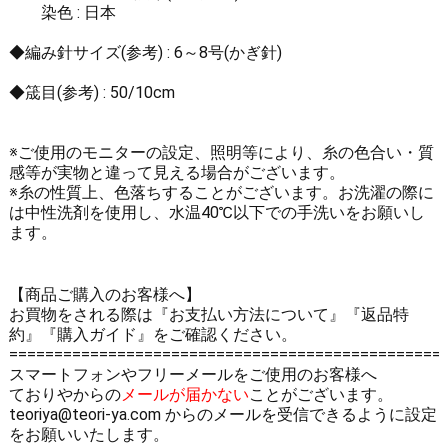
染色 : 日本
◆編み針サイズ(参考) : 6～8号(かぎ針)
◆筬目(参考) : 50/10cm
※ご使用のモニターの設定、照明等により、糸の色合い・質
感等が実物と違って見える場合がございます。
※糸の性質上、色落ちすることがございます。お洗濯の際に
は中性洗剤を使用し、水温40℃以下での手洗いをお願いし
ます。
【商品ご購入のお客様へ】
お買物をされる際は
『お支払い方法について』
『返品特
約』
『購入ガイド』
をご確認ください。
================================================
スマートフォンやフリーメールをご使用のお客様へ
ておりやからの
メールが届かない
ことがございます。
teoriya@teori-ya.com からのメールを受信できるように設定
をお願いいたします。