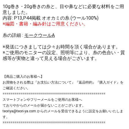
10g巻き・20g巻きの糸と、目や鼻などに必要な材料をご用
意しました。
内容: P13,P44掲載 オオカミの糸 (ウール100%)
※編図・書籍・編み針はご用意ください。
糸の詳細 :
モークウールA
※発送につきましては少々お時間を頂く場合があります。
※ご使用のモニターの設定、照明等により、糸の色合い・質
感等が実物と違って見える場合がございます。
【商品ご購入のお客様へ】
お買物をされる際は
『お支払い方法について』
『返品特約』
『購入ガイド』
を
ご確認ください。
===================================================
スマートフォンやフリーメールをご使用のお客様へ
ておりやからの
メールが届かない
ことがございます。
teoriya@teori-ya.com からのメールを受信できるように設定をお願いいたしま
す。
===================================================