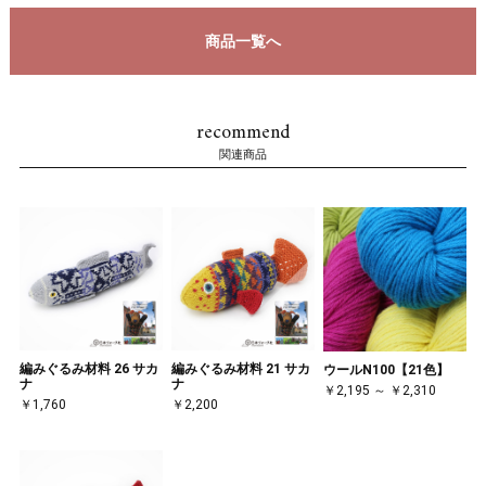
商品一覧へ
recommend
関連商品
編みぐるみ材料 26 サカ
編みぐるみ材料 21 サカ
ウールN100【21色】
ナ
ナ
￥2,195 ～ ￥2,310
￥1,760
￥2,200