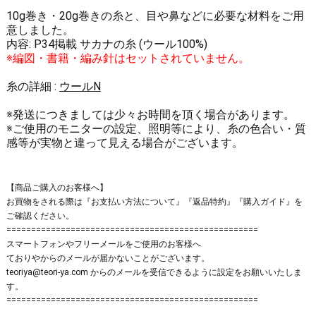
10g巻き・20g巻きの糸と、目や鼻などに必要な材料をご用
意しました。
内容: P34掲載 サカナの糸 (ウール100%)
※編図・書籍・編み針はセットされていません。
糸の詳細 :
ウールN
※発送につきましては少々お時間を頂く場合があります。
※ご使用のモニターの設定、照明等により、糸の色合い・質
感等が実物と違って見える場合がございます。
【商品ご購入のお客様へ】
お買物をされる際は
『お支払い方法について』
『返品特約』
『購入ガイド』
を
ご確認ください。
===================================================
スマートフォンやフリーメールをご使用のお客様へ
ておりやからの
メールが届かない
ことがございます。
teoriya@teori-ya.com からのメールを受信できるように設定をお願いいたしま
す。
===================================================