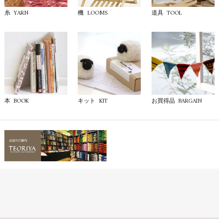
YARN
LOOMS
TOOL
糸
機
道具
BOOK
KIT
BARGAIN
本
キット
お買得品