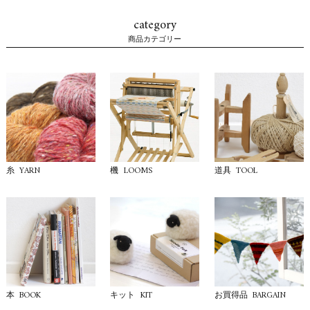
category
商品カテゴリー
YARN
LOOMS
TOOL
糸
機
道具
BOOK
KIT
BARGAIN
本
キット
お買得品