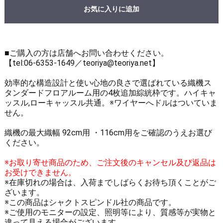
お気に入りに追加
■ご購入の方は店舗へお問い合わせください。
【tel:06-6353-1649／teoriya@teoriya.net】
効率的な構造設計と使い心地の良さで選ばれている織機ス
タンダードフロアルーム用の4枚追加綜絖枠です。ハイキャ
ッスル,ローキャッスル共通。※ワイヤーへドルはついていま
せん。
織機の最大織幅 92cm用 ・116cm用をご確認のうえお選び
ください。
※お取り寄せ商品のため、ご注文後のキャンセル及び返品は
お受けできません。
※在庫切れの場合は、入荷までしばらくお待ち頂くことがご
ざいます。
※この商品はシャクトスピンドル社の商品です。
※ご使用のモニターの設定、照明等により、質感等が実物と
違って見える場合がございます。