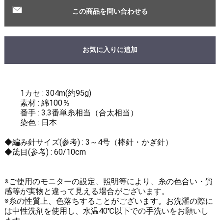
この商品を問い合わせる
お気に入りに追加
1カセ : 304m(約95g)
素材 : 綿100％
番手 : 3.3番単糸相当（合太相当）
染色 : 日本
◆編み針サイズ(参考) : 3～4号（棒針・かぎ針）
◆筬目(参考) : 60/10cm
※ご使用のモニターの設定、照明等により、糸の色合い・質
感等が実物と違って見える場合がございます。
※糸の性質上、色落ちすることがございます。お洗濯の際に
は中性洗剤を使用し、水温40℃以下での手洗いをお願いし