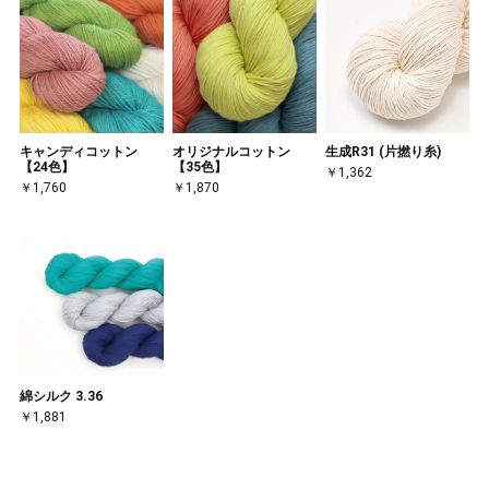
キャンディコットン
オリジナルコットン
生成R31 (片撚り糸)
【24色】
【35色】
￥1,362
￥1,760
￥1,870
綿シルク 3.36
￥1,881