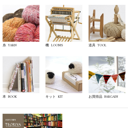
YARN
LOOMS
TOOL
糸
機
道具
BOOK
KIT
BARGAIN
本
キット
お買得品