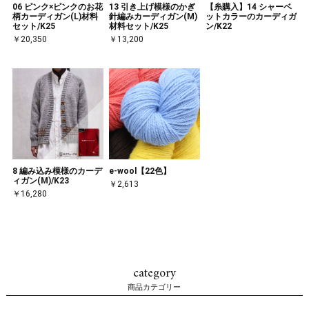
06 ピンク×ピンクのお花
13 引き上げ模様のかぎ
【糸購入】14 シャーベ
柄カーディガン(L)材料
針編みカーディガン(M)
ットカラーのカーディガ
セット/K25
材料セット/K25
ン/K22
￥20,350
￥13,200
8 編み込み模様のカーデ
e-wool【22色】
ィガン(M)/K23
￥2,613
￥16,280
category
商品カテゴリー