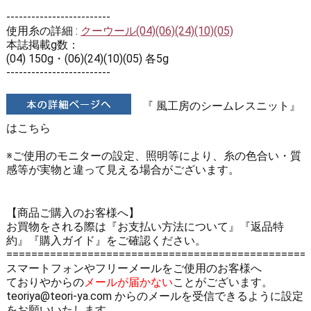
-------------------------
使用糸の詳細 :
クーウール(04)(06)(24)(10)(05)
本誌掲載g数：
(04) 150g・(06)(24)(10)(05) 各5g
-------------------------
『 風工房のシームレスニット』
はこちら
※ご使用のモニターの設定、照明等により、糸の色合い・質
感等が実物と違って見える場合がございます。
【商品ご購入のお客様へ】
お買物をされる際は
『お支払い方法について』
『返品特
約』
『購入ガイド』
をご確認ください。
================================================
スマートフォンやフリーメールをご使用のお客様へ
ておりやからの
メールが届かない
ことがございます。
teoriya@teori-ya.com からのメールを受信できるように設定
をお願いいたします。