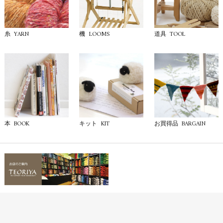
YARN
LOOMS
TOOL
糸
機
道具
BOOK
KIT
BARGAIN
本
キット
お買得品