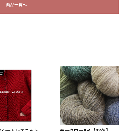
商品一覧へ
のシームレスニット
モークウールA【32色】