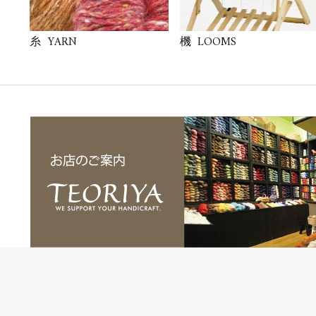
YARN
LOOMS
糸
機