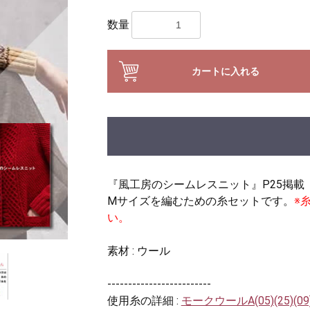
数量
カートに入れる
『風工房のシームレスニット』P25掲載
Mサイズを編むための糸セットです。
※
い。
素材 : ウール
-------------------------
使用糸の詳細 :
モークウールA(05)(25)(09