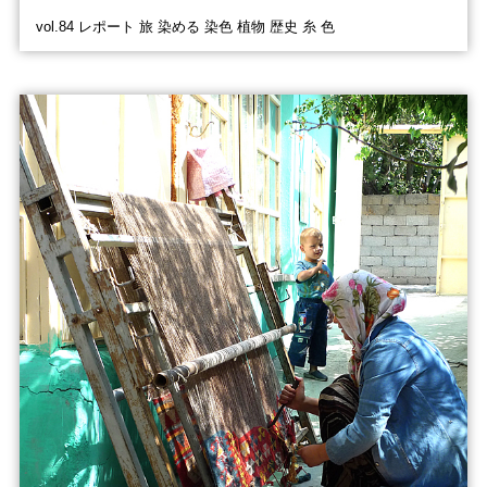
vol.84 レポート 旅 染める 染色 植物 歴史 糸 色