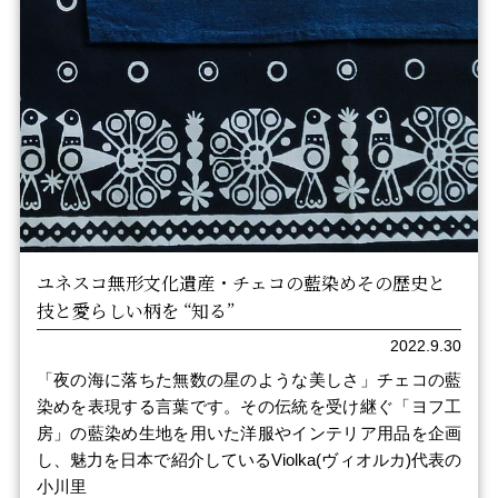
ユネスコ無形文化遺産・チェコの藍染めその歴史と
技と愛らしい柄を “知る”
2022.9.30
「夜の海に落ちた無数の星のような美しさ」チェコの藍
染めを表現する言葉です。その伝統を受け継ぐ「ヨフ工
房」の藍染め生地を用いた洋服やインテリア用品を企画
し、魅力を日本で紹介しているViolka(ヴィオルカ)代表の
小川里