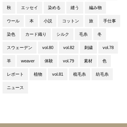
秋
エッセイ
染める
縫う
編み物
ウール
本
小説
コットン
旅
手仕事
染色
カード織り
シルク
毛糸
冬
スウェーデン
vol.80
vol.82
刺繍
vol.78
羊
weaver
体験
vol.79
素材
色
レポート
植物
vol.81
梳毛糸
紡毛糸
ニュース