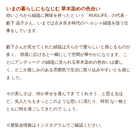
いまの暮らしにもなじむ 草木染めの色合い
幼いころから絨毯に興味を持ったと いう「RUGLIFE」の代表・
藪下 晶子さん。いまでは古き良き時代のペ ルシャ絨毯を扱う仕
事をしています。
藪下さんが見せてくれた絨毯は大らかで愛らしいと感じるものが
多く、 部屋に広げると一瞬にして空間が華やかになります。こ
とにアンティーク の絨毯に見られる草木染めの色合いは優し
く、どこか親しみのある雰囲気で生活に取り込みやすいとも感じ
ま した。
その美しさは、何か幸せを運んでき てくれそう…と思えるほ
ど。先人たちもきっとこのような思いに浸たり、特別 な一枚と
ともに時を過ごしてきたので しょう。
※展覧会情報はインスタグラムでご確認ください。