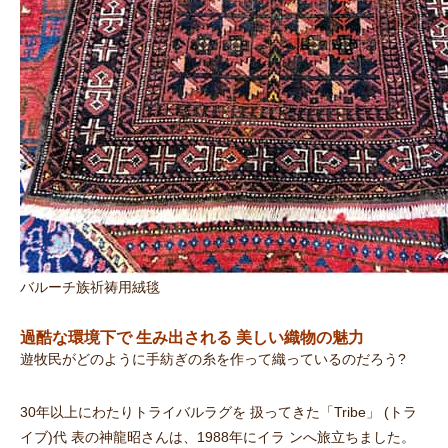
バルーチ族祈祷用絨毯
過酷な環境下
で
生み出される 美しい織物の魅力
遊牧民がどのように手紡ぎの糸を作って織っているのだろう?
30年以上にわたりトライバルラグを 扱ってきた「Tribe」 (トラ
イブ)代 表の神龍昭さんは、1988年にイラ ンへ旅立ちました。