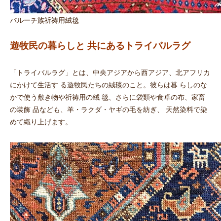
バルーチ族祈祷用絨毯
遊牧民の暮らしと 共にあるトライバルラグ
「トライバルラグ」とは、中央アジアから西アジア、北アフリカ
にかけて生活す る遊牧民たちの絨毯のこと。彼らは暮 らしのな
かで使う敷き物や祈祷用の絨 毯、さらに袋類や食卓の布、家畜
の装飾 品なども、羊・ラクダ・ヤギの毛を紡ぎ、 天然染料で染
めて織り上げます。