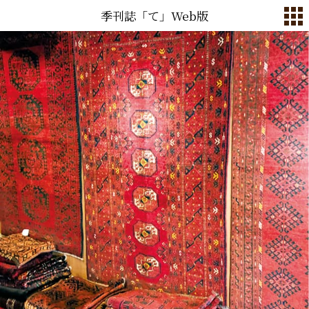
季刊誌「て」Web版