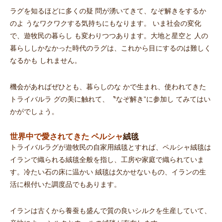
ラグを知るほどに多くの疑 問が湧いてきて、なぞ解きをするか
のよ うなワクワクする気持ちにもなります。 いま社会の変化
で、遊牧民の暮らし も変わりつつあります。大地と星空と 人の
暮らししかなかった時代のラグは、これから目にするのは難しく
なるかも しれません。
機会があればぜひとも、暮らしのな かで生まれ、使われてきた
トライバルラ グの美に触れて、〝なぞ解き”に参加し てみてはい
かがでしょう。
世界中
で
愛されてきた ペルシャ
絨毯
トライバルラグが遊牧民の自家用絨毯とすれば、ペルシャ絨毯は
イランで織られる絨毯全般を指し、工房や家庭で織られていま
す。冷たい石の床に温かい 絨毯は欠かせないもの、イランの生
活に根付いた調度品でもあります。
イランは古くから養蚕も盛んで質の良いシルクを生産していて、