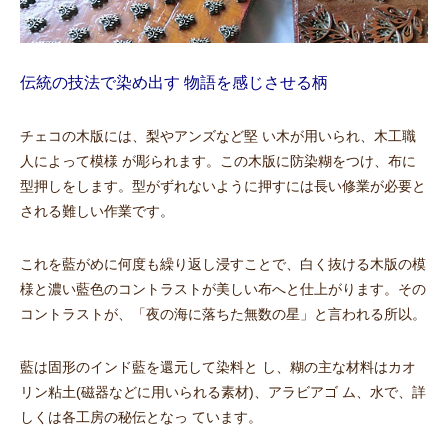
伝統の技法で染め出す 物語を感じさせる柄
チェコの木版には、梨やアンズなど堅 い木が用いられ、木工職
人によって模様 が彫られます。この木版に防染糊をつけ、布に
型押しをします。型がずれないように押すには長い修業が必要と
される難しい作業です。
これを藍がめに何度も繰り返し浸すことで、白く抜ける木版の模
様と濃い藍色のコントラストが美しい布へと仕上がります。その
コントラストが、「夜の海に落ちた無数の星」と言われる所以。
藍は固形のインド藍を還元して染料と し、糊の主な材料はカオ
リン粘土(磁器などに用いられる素材)、アラビアゴ ム、水で、詳
しくは各工房の秘伝となっ ています。