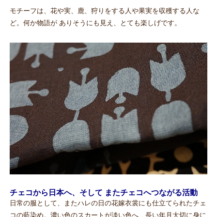
モチーフは、花や実、鹿、狩りをする人や果実を収穫する人な
ど。何か物語が ありそうにも見え、とても楽しげです。
チェコから日本へ、そして またチェコへつながる活動
日常の服として、またハレの日の花嫁衣裳にも仕立てられたチェ
コの藍染め。濃い色のスカートが淡い色へ、長い年月大切に身に