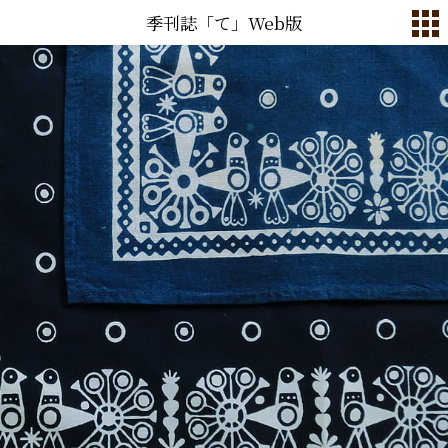
季刊誌「て」Web版