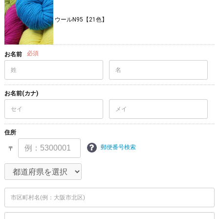
ウールN95【21色】
必須
お名前
お名前(カナ)
住所
郵便番号検索
〒