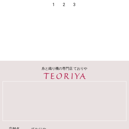
1
2
3
糸と織り機の専門店 ておりや
店舗名