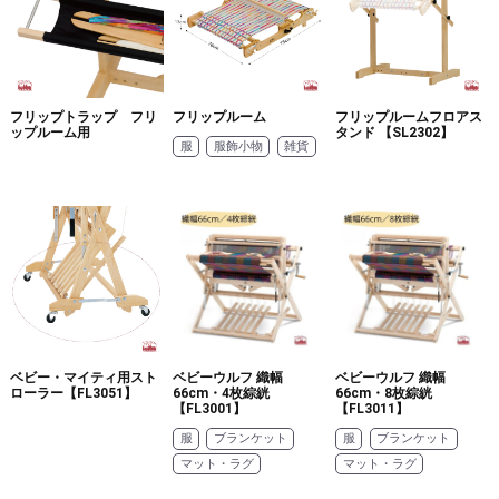
フリップトラップ フリ
フリップルーム
フリップルームフロアス
ップルーム用
タンド 【SL2302】
服
服飾小物
雑貨
ベビー・マイティ用スト
ベビーウルフ 織幅
ベビーウルフ 織幅
ローラー【FL3051】
66cm・4枚綜絖
66cm・8枚綜絖
【FL3001】
【FL3011】
服
ブランケット
服
ブランケット
マット・ラグ
マット・ラグ