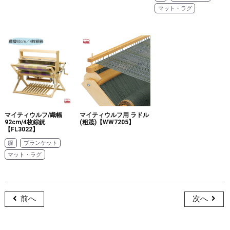
マット・ラグ
マイティウルフ/織幅
マイティウルフ用 ラドル
92cm/4枚綜絖
(粗筬)【WW7205】
【FL3022】
服
ブランケット
マット・ラグ
前へ
次へ