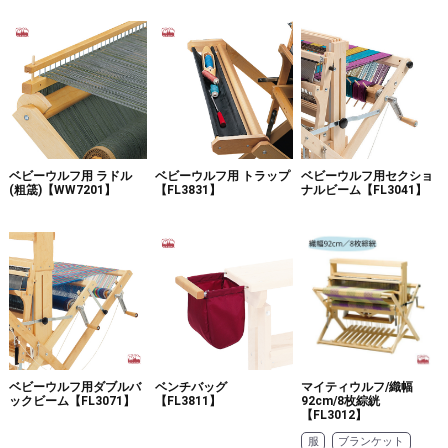
ベビーウルフ用 ラドル
ベビーウルフ用 トラップ
ベビーウルフ用セクショ
(粗筬)【WW7201】
【FL3831】
ナルビーム【FL3041】
ベビーウルフ用ダブルバ
ベンチバッグ
マイティウルフ/織幅
ックビーム【FL3071】
【FL3811】
92cm/8枚綜絖
【FL3012】
服
ブランケット