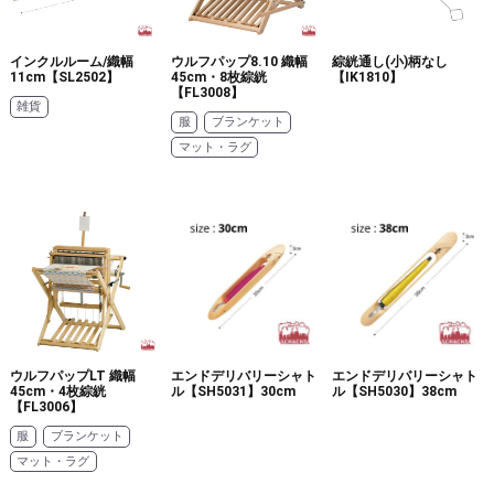
インクルルーム/織幅
ウルフパップ8.10 織幅
綜絖通し(小)柄なし
11cm【SL2502】
45cm・8枚綜絖
【IK1810】
【FL3008】
雑貨
服
ブランケット
マット・ラグ
ウルフパップLT 織幅
エンドデリバリーシャト
エンドデリバリーシャト
45cm・4枚綜絖
ル【SH5031】30cm
ル【SH5030】38cm
【FL3006】
服
ブランケット
マット・ラグ