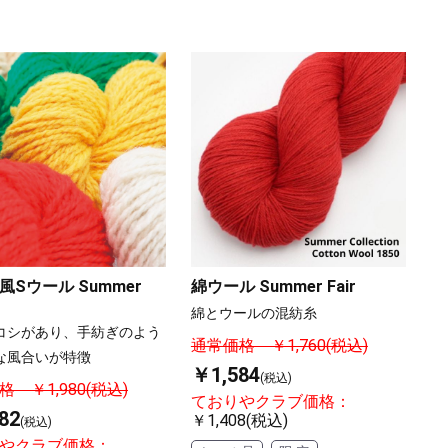
風Sウール Summer
綿ウール Summer Fair
綿とウールの混紡糸
コシがあり、手紡ぎのよう
通常価格 ￥1,760(税込)
な風合いが特徴
￥1,584
(税込)
 ￥1,980(税込)
ておりやクラブ価格：
82
￥1,408(税込)
(税込)
やクラブ価格：