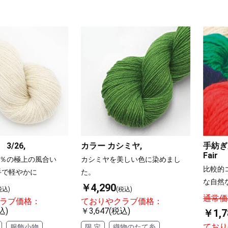
3/26,
カラー カシミヤ,
手紡ぎ
Fair
0％の極上の風合い
カシミヤを美しい色に染めまし
比較的
手で軽やかに
た。
な自然
￥4,290
税込)
(税込)
通常価格
ラブ価格：
ておりやクラブ価格：
込)
￥3,647(税込)
￥1,7
ており
服飾小物
限 定
織物のたて糸