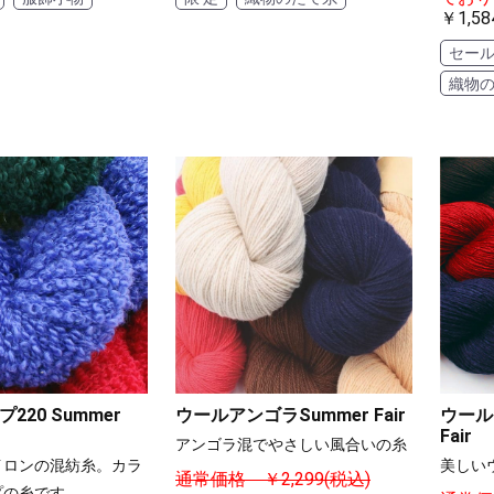
￥1,58
セー
織物
220 Summer
ウールアンゴラSummer Fair
ウール
Fair
アンゴラ混でやさしい風合いの糸
イロンの混紡糸。カラ
美しい
通常価格 ￥2,299(税込)
プの糸です。