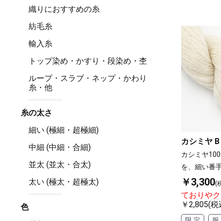
織りにおすすめの糸
紡毛糸
輸入糸
トップ染め・かすり・段染め・杢
ループ・スラブ・ネップ・かわり
糸・他
糸の太さ
細い (極細・超極細)
カシミヤ B 
中細 (中細・合細)
カシミヤ10
並太 (並太・合太)
を、細い番
￥3,300
太い (極太・超極太)
(
ておりやク
￥2,805(税
色
限 定
服