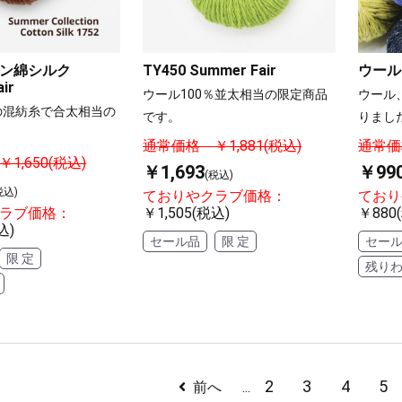
ン綿シルク
TY450 Summer Fair
ウールノ
ir
ウール100％並太相当の限定商品
ウール
の混紡糸で合太相当の
です。
りまし
通常価格 ￥1,881(税込)
通常価格
1,650(税込)
￥1,693
￥99
(税込)
税込)
ておりやクラブ価格：
ており
ラブ価格：
￥1,505(税込)
￥880
込)
セール品
限 定
セー
限 定
残り
2
3
4
5
前へ
...