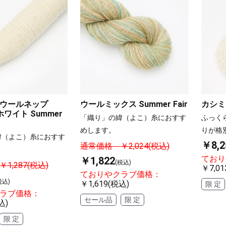
ウールネップ
ウールミックス Summer Fair
カシミ
フホワイト Summer
「織り」の緯（よこ）糸におすす
ふっく
めします。
りが格
緯（よこ）糸におすす
￥8,2
通常価格 ￥2,024(税込)
ており
￥1,822
(税込)
1,287(税込)
￥7,01
ておりやクラブ価格：
税込)
￥1,619(税込)
限 定
ラブ価格：
セール品
限 定
込)
限 定