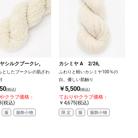
ヤシルクブークレ,
カシミヤ A 2/26,
らとしたブークレの肌ざわ
ふわりと軽いカシミヤ100％の
別
白。優しい肌触り
50
￥5,500
(税込)
(税込)
やクラブ価格：
ておりやクラブ価格：
3(税込)
￥4,675(税込)
服
服飾小物
限 定
服
服飾小物