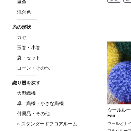
単色
混合色
糸の形状
カセ
玉巻・小巻
袋・セット
コーン・その他
織り機を探す
大型織機
卓上織機・小さな織機
ウールループ
付属品・その他
Fair
ウールとナ
○ スタンダードフロアルーム
フルなルー