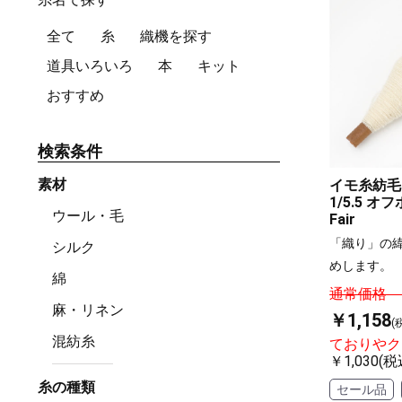
全て
糸
織機を探す
道具いろいろ
本
キット
おすすめ
検索条件
素材
イモ糸紡毛
1/5.5 オ
ウール・毛
Fair
「織り」の
シルク
めします。
綿
通常価格 ￥
麻・リネン
￥1,158
(
混紡糸
ておりやク
￥1,030(税
糸の種類
セール品