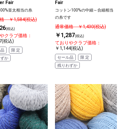
r Fair
Fair
100%並太相当の糸
コットン100%の中細～合細相当
の糸です
 ￥1,584(税込)
通常価格 ￥1,430(税込)
26
(税込)
￥1,287
やクラブ価格：
(税込)
7(税込)
ておりやクラブ価格：
￥1,144(税込)
ル品
限 定
セール品
限 定
わずか
残りわずか