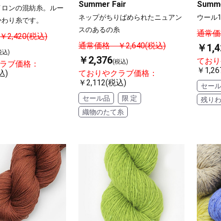
Summer Fair
Summe
イロンの混紡糸。ルー
ネップがちりばめられたニュアン
ウール
かわり糸です。
スのあるの糸
通常価格
2,420(税込)
通常価格 ￥2,640(税込)
￥1,4
税込)
￥2,376
ており
(税込)
ラブ価格：
￥1,26
込)
ておりやクラブ価格：
￥2,112(税込)
セー
セール品
限 定
残り
織物のたて糸