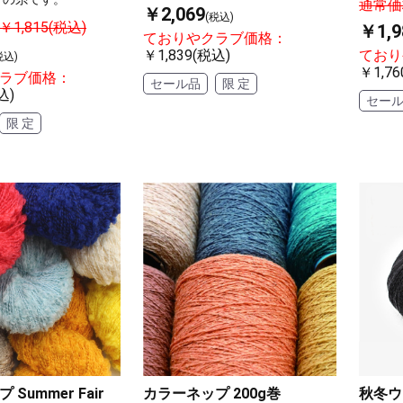
通常価格
￥2,069
(税込)
1,815(税込)
￥1,9
ておりやクラブ価格：
￥1,839(税込)
ており
税込)
￥1,76
ラブ価格：
セール品
限 定
込)
セー
限 定
Summer Fair
カラーネップ 200g巻
秋冬ウ