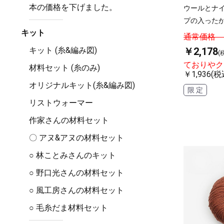
本の価格を下げました。
ウールとナ
プの入った
キット
通常価格 ￥
キット (糸&編み図)
￥2,178
(
ておりやク
材料セット (糸のみ)
￥1,936(税
オリジナルキット(糸&編み図)
限 定
リストウォーマー
作家さんの材料セット
〇 アヌ&アヌの材料セット
○ 林ことみさんのキット
○ 野口光さんの材料セット
○ 風工房さんの材料セット
○ 毛糸だま材料セット