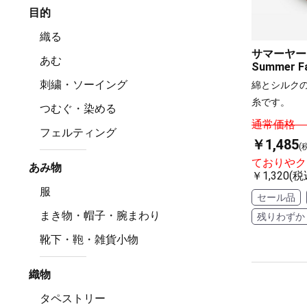
目的
織る
サマーヤー
あむ
Summer Fa
刺繍・ソーイング
綿とシルク
糸です。
つむぐ・染める
通常価格 ￥
フェルティング
￥1,485
(
ておりやク
あみ物
￥1,320(税
服
セール品
まき物・帽子・腕まわり
残りわずか
靴下・鞄・雑貨小物
織物
タペストリー