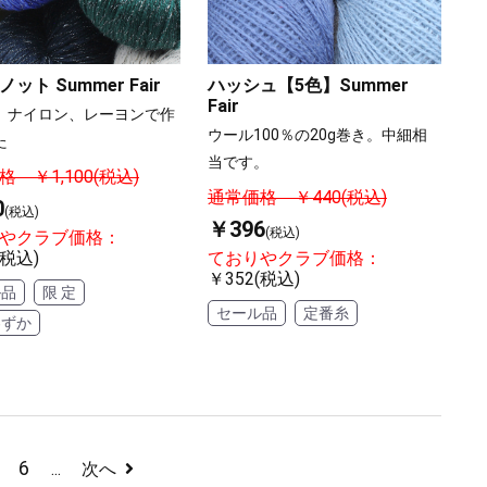
ット Summer Fair
ハッシュ【5色】Summer
Fair
、ナイロン、レーヨンで作
ウール100％の20g巻き。中細相
た
当です。
 ￥1,100(税込)
通常価格 ￥440(税込)
0
(税込)
￥396
(税込)
やクラブ価格：
(税込)
ておりやクラブ価格：
￥352(税込)
ル品
限 定
セール品
定番糸
わずか
6
...
次へ