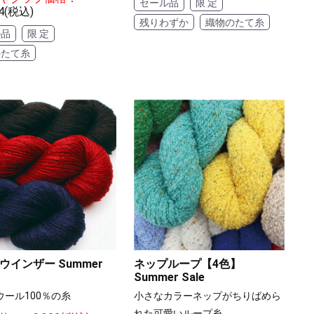
セール品
限 定
4(税込)
残りわずか
織物のたて糸
ル品
限 定
のたて糸
ウインザー Summer
ネップループ【4色】
Summer Sale
ウール100％の糸
小さなカラーネップがちりばめら
れた可愛いループ糸