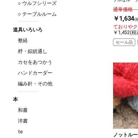
○ ウルフシリーズ
通常価格 ￥
○ テーブルルーム
￥1,634
(
ておりやク
道具いろいろ
￥1,452(税
整経
セール品
杼・綜絖通し
カセをあつかう
ハンドカーダー
編み針・その他
本
和書
洋書
te
ノットループ 