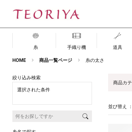
糸
手織り機
道具
HOME
商品一覧ページ
糸の太さ
絞り込み検索
商品カ
選択された条件
並び替え 
糸名で探す