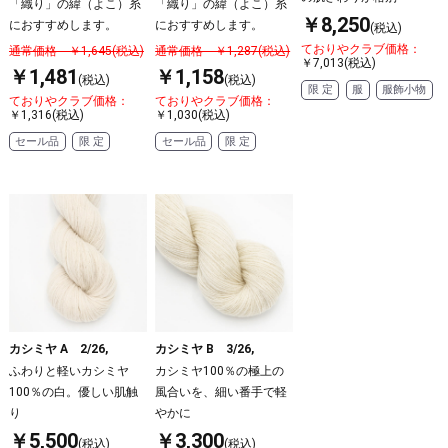
「織り」の緯（よこ）糸
「織り」の緯（よこ）糸
￥8,250
におすすめします。
におすすめします。
(税込)
ておりやクラブ価格：
通常価格 ￥1,645(税込)
通常価格 ￥1,287(税込)
￥7,013(税込)
￥1,481
￥1,158
(税込)
(税込)
限 定
服
服飾小物
ておりやクラブ価格：
ておりやクラブ価格：
￥1,316(税込)
￥1,030(税込)
セール品
限 定
セール品
限 定
カシミヤ A 2/26,
カシミヤ B 3/26,
ふわりと軽いカシミヤ
カシミヤ100％の極上の
100％の白。優しい肌触
風合いを、細い番手で軽
り
やかに
￥5,500
￥3,300
(税込)
(税込)