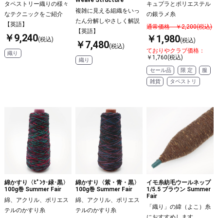
タペストリー織りの様々
キュプラとポリエステル
複雑に見える組織をいっ
なテクニックをご紹介
の銀ラメ糸
たん分解しやさしく解説
【英語】
通常価格 ￥2,200(税込)
【英語】
￥9,240
￥1,980
(税込)
(税込)
￥7,480
(税込)
ておりやクラブ価格：
織り
￥1,760(税込)
織り
セール品
限 定
服
雑貨
タペストリ
綿かすり〈ﾋﾟﾝｸ･緑･黒〉
綿かすり〈紫・青・黒〉
イモ糸紡毛ウールネップ
100g巻 Summer Fair
100g巻 Summer Fair
1/5.5 ブラウン Summer
Fair
綿、アクリル、ポリエス
綿、アクリル、ポリエス
「織り」の緯（よこ）糸
テルのかすり糸
テルのかすり糸
におすすめします。