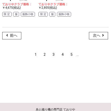
ておりやクラブ価格：
ておりやクラブ価格：
￥4,675(税込)
￥2,805(税込)
限 定
服
服飾小物
限 定
服
服飾小物
前へ
次へ
1
2
3
4
5
...
糸と織り機の専門店 ておりや