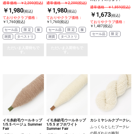
通常価格 ￥2,200(税込)
通常価格 ￥2,200(税込)
通常価格 ￥1,859(税込)
￥1,980
￥1,980
(税込)
(税込)
￥1,673
(税込)
ておりやクラブ価格：
ておりやクラブ価格：
￥1,760(税込)
￥1,760(税込)
ておりやクラブ価格：
￥1,487(税込)
セール品
限 定
服
セール品
限 定
服
セール品
限 定
雑貨
タペストリ
雑貨
タペストリ
ただいま入荷待ちで
ただいま入荷待ちで
す。
す。
イモ糸紡毛ウールネップ
イモ糸紡毛ウールネップ
カシミヤシルクブークレ,
1/5.5 ベージュ Summer
1/5.5 オフホワイト
ふっくらとしたブークレ
Fair
Summer Fair
の肌ざわりが格別