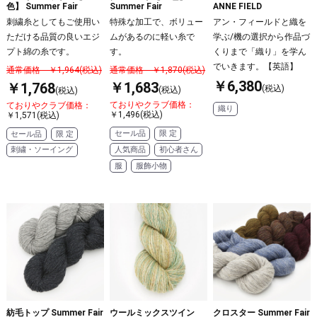
Summer Fair
色】 Summer Fair
ANNE FIELD
特殊な加工で、ボリュー
刺繍糸としてもご使用い
アン・フィールドと織を
ムがあるのに軽い糸で
ただける品質の良いエジ
学ぶ/機の選択から作品づ
す。
プト綿の糸です。
くりまで「織り」を学ん
でいきます。【英語】
通常価格 ￥1,870(税込)
通常価格 ￥1,964(税込)
￥6,380
￥1,683
￥1,768
(税込)
(税込)
(税込)
ておりやクラブ価格：
ておりやクラブ価格：
織り
￥1,496(税込)
￥1,571(税込)
セール品
限 定
セール品
限 定
人気商品
初心者さん
刺繍・ソーイング
服
服飾小物
紡毛トップ Summer Fair
ウールミックスツイン
クロスター Summer Fair