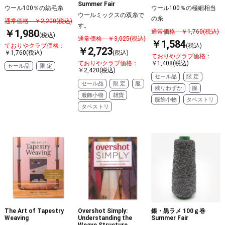
Summer Fair
ウール100％の紡毛糸
ウール100％の極細相当
ウールミックスの双糸で
の糸
通常価格 ￥2,200(税込)
す。
￥1,980
通常価格 ￥1,760(税込)
(税込)
通常価格 ￥3,025(税込)
￥1,584
ておりやクラブ価格：
(税込)
￥2,723
￥1,760(税込)
(税込)
ておりやクラブ価格：
ておりやクラブ価格：
￥1,408(税込)
セール品
限 定
￥2,420(税込)
セール品
限 定
セール品
限 定
服
残りわずか
服
服飾小物
雑貨
服飾小物
タペストリ
タペストリ
The Art of Tapestry
Overshot Simply:
銀・黒ラメ 100ｇ巻
Weaving
Understanding the
Summer Fair
Weave Structure