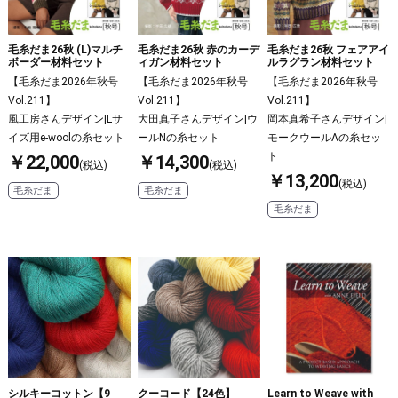
毛糸だま26秋 (L)マルチ
毛糸だま26秋 赤のカーデ
毛糸だま26秋 フェアアイ
ボーダー材料セット
ィガン材料セット
ルラグラン材料セット
【毛糸だま2026年秋号
【毛糸だま2026年秋号
【毛糸だま2026年秋号
Vol.211】
Vol.211】
Vol.211】
風工房さんデザイン|Lサ
大田真子さんデザイン|ウ
岡本真希子さんデザイン|
イズ用e-woolの糸セット
ールNの糸セット
モークウールAの糸セッ
ト
￥22,000
￥14,300
(税込)
(税込)
￥13,200
(税込)
毛糸だま
毛糸だま
毛糸だま
クーコード【24色】
シルキーコットン【9
Learn to Weave with