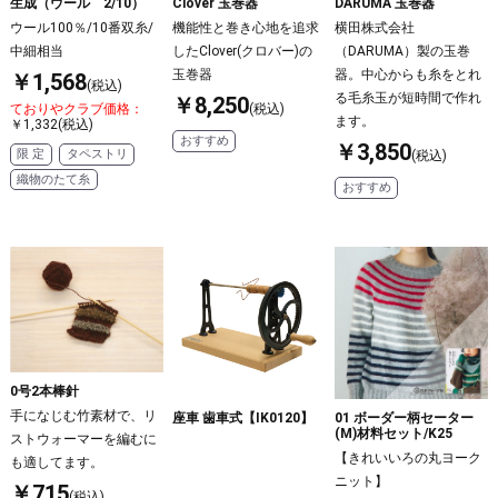
生成（ウール 2/10）
Clover 玉巻器
DARUMA 玉巻器
ウール100％/10番双糸/
機能性と巻き心地を追求
横田株式会社
中細相当
したClover(クロバー)の
（DARUMA）製の玉巻
玉巻器
器。中心からも糸をとれ
￥1,568
(税込)
る毛糸玉が短時間で作れ
￥8,250
ておりやクラブ価格：
(税込)
ます。
￥1,332(税込)
おすすめ
￥3,850
限 定
タペストリ
(税込)
織物のたて糸
おすすめ
0号2本棒針
手になじむ竹素材で、リ
座車 歯車式【IK0120】
01 ボーダー柄セーター
(M)材料セット/K25
ストウォーマーを編むに
【きれいいろの丸ヨーク
も適してます。
ニット】
￥715
(税込)