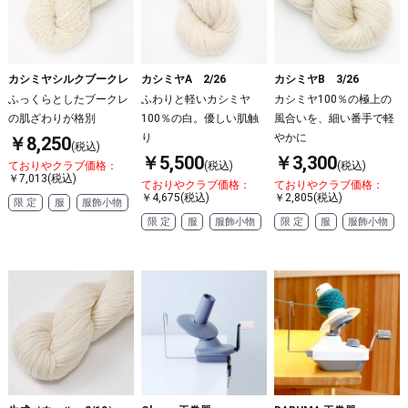
カシミヤシルクブークレ
カシミヤA 2/26
カシミヤB 3/26
ふっくらとしたブークレ
ふわりと軽いカシミヤ
カシミヤ100％の極上の
の肌ざわりが格別
100％の白。優しい肌触
風合いを、細い番手で軽
り
やかに
￥8,250
(税込)
￥5,500
￥3,300
ておりやクラブ価格：
(税込)
(税込)
￥7,013(税込)
ておりやクラブ価格：
ておりやクラブ価格：
￥4,675(税込)
￥2,805(税込)
限 定
服
服飾小物
限 定
服
服飾小物
限 定
服
服飾小物