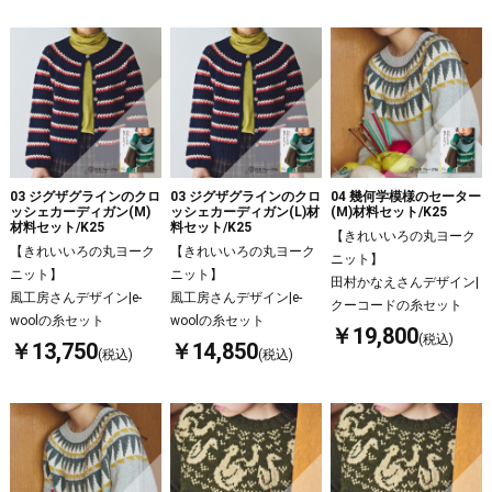
03 ジグザグラインのクロ
03 ジグザグラインのクロ
04 幾何学模様のセーター
ッシェカーディガン(M)
ッシェカーディガン(L)材
(M)材料セット/K25
材料セット/K25
料セット/K25
【きれいいろの丸ヨーク
【きれいいろの丸ヨーク
【きれいいろの丸ヨーク
ニット】
ニット】
ニット】
田村かなえさんデザイン|
風工房さんデザイン|e-
風工房さんデザイン|e-
クーコードの糸セット
woolの糸セット
woolの糸セット
￥19,800
(税込)
￥13,750
￥14,850
(税込)
(税込)