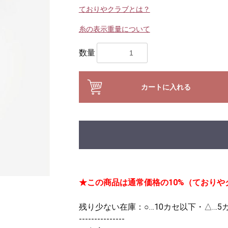
ておりやクラブとは？
糸の表示重量について
数量
カートに入れる
★この商品は通常価格の10%（ておりやク
残り少ない在庫：○…10カセ以下・△…5
---------------