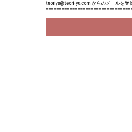
teoriya@teori-ya.com から
================================