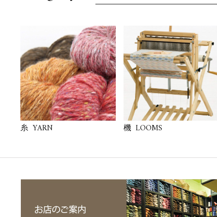
YARN
LOOMS
糸
機