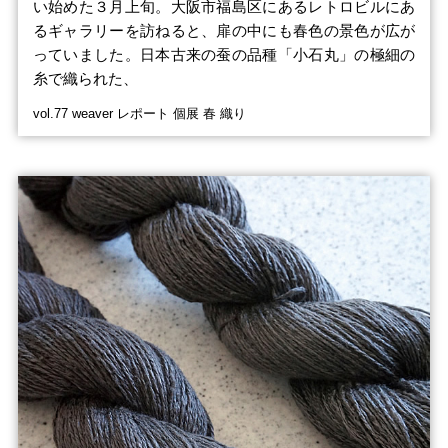
い始めた３月上旬。大阪市福島区にあるレトロビルにあ
るギャラリーを訪ねると、扉の中にも春色の景色が広が
っていました。日本古来の蚕の品種「小石丸」の極細の
糸で織られた、
vol.77 weaver レポート 個展 春 織り