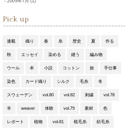
2005年7月
(1)
Pick up
連載
織り
春
糸
歴史
夏
作る
秋
エッセイ
染める
縫う
編み物
ウール
本
小説
コットン
旅
手仕事
染色
カード織り
シルク
毛糸
冬
スウェーデン
vol.80
vol.82
刺繍
vol.78
羊
weaver
体験
vol.79
素材
色
レポート
植物
vol.81
梳毛糸
紡毛糸