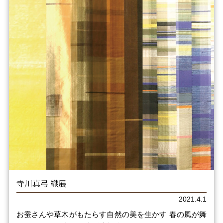
寺川真弓 織展
2021.4.1
お蚕さんや草木がもたらす自然の美を生かす 春の風が舞