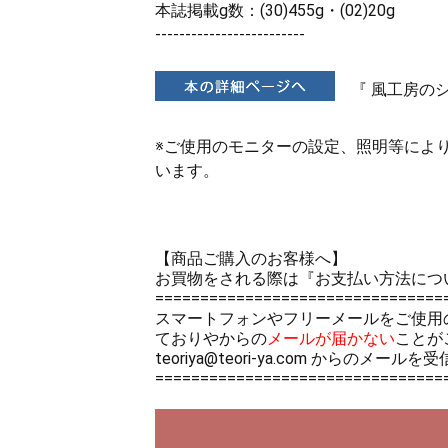
本誌掲載g数：(30)455g・(02)20g
-------------------------
『 風工房の
※ご使用のモニターの設定、照明等によ
います。
【商品ご購入のお客様へ】
お買物をされる際は
『お支払い方法につ
================================
スマートフォンやフリーメールをご使用
ておりやからの
メールが届かない
ことが
teoriya@teori-ya.com から
================================