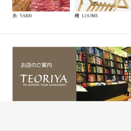
YARN
LOOMS
糸
機