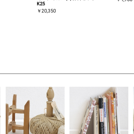
K25
￥20,350