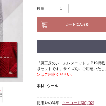
数量
カートに入れる
『風工房のシームレスニット 』P19掲
糸セットです。サイズ別にご用意いたし
ンはご用意ください。
素材 : ウール
-------------------------
使用糸の詳細 :
クーコード(30)(02)