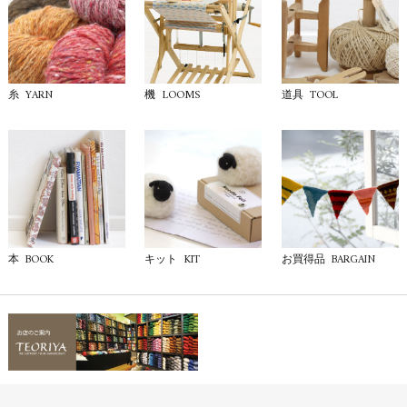
YARN
LOOMS
TOOL
糸
機
道具
BOOK
KIT
BARGAIN
本
キット
お買得品