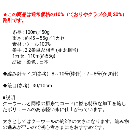
★この商品は通常価格の10%（ておりやクラブ会員 20%）
割引です。
糸長 : 100m／50g
重さ : 約45～55g／1カセ
素材 : ウール100%
番手 : 2.2番単糸相当 (並太相当)
1カセ : 110m(約55g)
紡績・染色 : 日本
◆編み針サイズ(参考) : 8～10号(棒針)・7～8号(かぎ針)
◆筬目(参考) : 30/10cm
■説明
クーウールと同様の原糸でコードに撚る特殊な加工を施し
たボリュームのある軽い糸に仕上がっています。
太さとしてはクーウールの約2倍の太さになります。編み物
の進みが早いので初心者さまにもおすすめです。