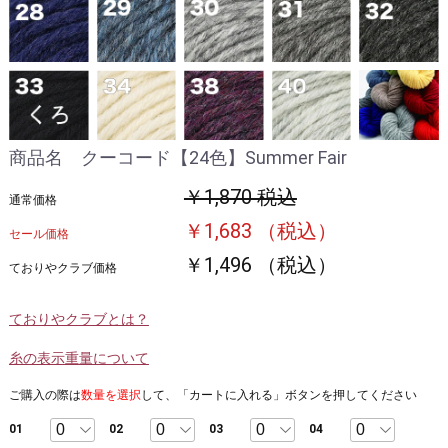
商品名 クーコード【24色】Summer Fair
￥1,870 税込
通常価格
￥1,683 （税込）
セール価格
￥1,496 （税込）
ておりやクラブ価格
ておりやクラブとは？
糸の表示重量について
ご購入の際は
数量を選択
して、「カートに入れる」ボタンを押してください
01
02
03
04