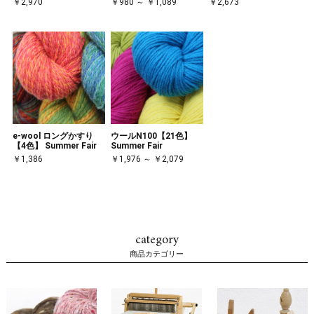
￥2,970
￥980 ～ ￥1,089
￥2,673
e-wool ロングかすり
ウールN100【21色】
【4色】 Summer Fair
Summer Fair
￥1,386
￥1,976 ～ ￥2,079
category
商品カテゴリー