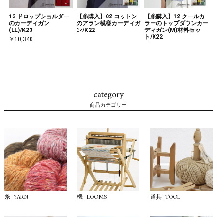
13 ドロップショルダー
【糸購入】02 コットン
【糸購入】12 クールカ
のカーディガン
のアラン模様カーディガ
ラーのトップダウンカー
(LL)/K23
ン/K22
ディガン(M)材料セッ
ト/K22
￥10,340
category
商品カテゴリー
YARN
LOOMS
TOOL
糸
機
道具