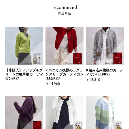
recommend
関連商品
【糸購入】3 アップルグ
7 ハニカム模様のラグラ
8 編み込み模様のカーデ
リーンの亀甲柄カーディ
ンスリーブカーディガン
ィガン(LL)/K23
ガン/K24
(LL)/K23
￥18,810
￥14,960