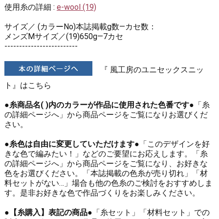
使用糸の詳細 :
e-wool (19)
サイズ／ (カラーNo)本誌掲載g数―カセ数：
メンズMサイズ／(19)650g―7カセ
-------------------------
『 風工房のユニセックスニッ
ト』はこちら
●糸商品名( )内のカラーが作品に使用された色番です●
「糸
の詳細ページへ」から商品ページをご覧になりお選びくだ
さい。
●糸色は自由に変更していただけます●
「このデザインを好
きな色で編みたい！」などのご要望にお応えします。「糸
の詳細ページへ」から商品ページをご覧になり、お好きな
色をお選びください。「本誌掲載の色糸が売り切れ」「材
料セットがない…」場合も他の色糸のご検討をおすすめしま
す。是非お好きな色で作品づくりをお楽しみください。
●【糸購入】表記の商品●
「糸セット」「材料セット」での