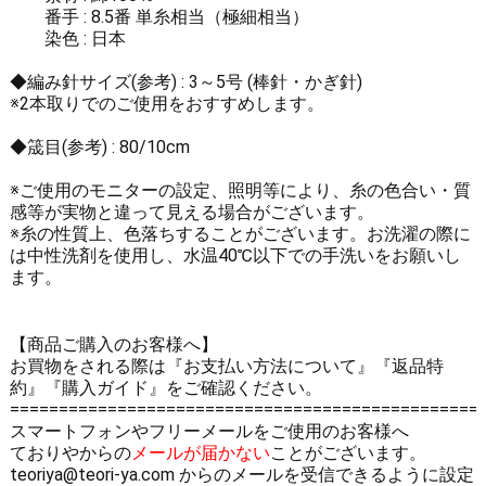
番手 : 8.5番 単糸相当（極細相当）
染色 : 日本
◆編み針サイズ(参考) : 3～5号 (棒針・かぎ針)
※2本取りでのご使用をおすすめします。
◆筬目(参考) : 80/10cm
※ご使用のモニターの設定、照明等により、糸の色合い・質
感等が実物と違って見える場合がございます。
※糸の性質上、色落ちすることがございます。お洗濯の際に
は中性洗剤を使用し、水温40℃以下での手洗いをお願いし
ます。
【商品ご購入のお客様へ】
お買物をされる際は
『お支払い方法について』
『返品特
約』
『購入ガイド』
をご確認ください。
================================================
スマートフォンやフリーメールをご使用のお客様へ
ておりやからの
メールが届かない
ことがございます。
teoriya@teori-ya.com からのメールを受信できるように設定