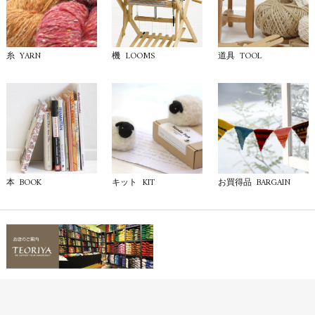
YARN
LOOMS
TOOL
糸
機
道具
BOOK
KIT
BARGAIN
本
キット
お買得品