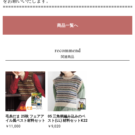
をお願いいたします。
================================================
商品一覧へ
recommend
関連商品
毛糸だま 25秋 フェアア
05 三角柄編み込みのベ
イル風ベスト材料セット
スト(LL) 材料セットK22
￥11,000
￥9,020