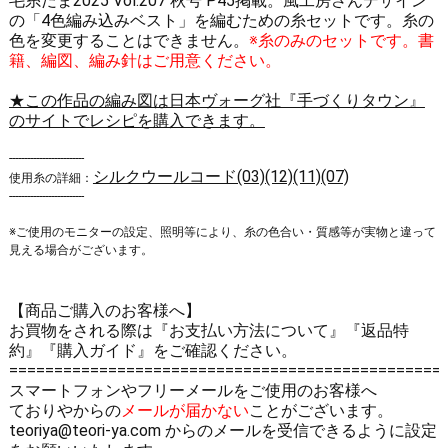
毛糸だま2025 Vol.207 秋号 P45掲載。風工房さんデザイン
の「4色編み込みベスト」を編むための糸セットです。糸の
色を変更することはできません。
※糸のみのセットです。書
籍、編図、編み針はご用意ください。
★この作品の編み図は日本ヴォーグ社『手づくりタウン』
のサイトでレシピを購入できます。
-------------------------
シルクウールコード(03)(12)(11)(07)
使用糸の詳細：
-------------------------
※ご使用のモニターの設定、照明等により、糸の色合い・質感等が実物と違って
見える場合がございます。
【商品ご購入のお客様へ】
お買物をされる際は
『お支払い方法について』
『返品特
約』
『購入ガイド』
をご確認ください。
================================================
スマートフォンやフリーメールをご使用のお客様へ
ておりやからの
メールが届かない
ことがございます。
teoriya@teori-ya.com からのメールを受信できるように設定