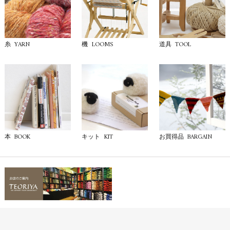
YARN
LOOMS
TOOL
糸
機
道具
BOOK
KIT
BARGAIN
本
キット
お買得品