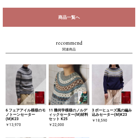
商品一覧へ
recommend
関連商品
6 フェアアイル模様のモ
11 幾何学模様のノルデ
3 ボーヒューズ風の編み
ノトーンセーター
ィックセーター(M)材料
込みセーター(M)K23
(M)K23
セット K25
￥18,590
￥13,970
￥22,000