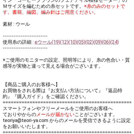
イン「コーヒーブラウンのフェアアイル模様セーター」の
Ｍサイズを編むための糸セットです。
※糸のみのセットで
す。書籍、編図、編み針はご用意ください。
素材 : ウール
-------------------------
使用糸の詳細 :
eウール(19)(12)(10)(05)(02)(09)(06)(24)
-------------------------
※ご使用のモニターの設定、照明等により、糸の色合い・質
感等が実物と違って見える場合がございます。
【商品ご購入のお客様へ】
お買物をされる際は
『お支払い方法について』
『返品特
約』
『購入ガイド』
をご確認ください。
================================================
スマートフォンやフリーメールをご使用のお客様へ
ておりやからの
メールが届かない
ことがございます。
teoriya@teori-ya.com からのメールを受信できるように設定
をお願いいたします。
================================================