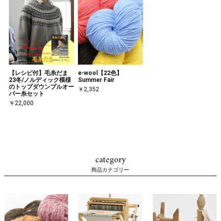
【レシピ付】毛糸だま
e-wool【22色】
23冬/ノルディック模様
Summer Fair
のトップダウンプルオー
￥2,352
バー糸セット
￥22,000
category
商品カテゴリー