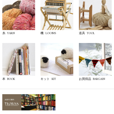
YARN
LOOMS
TOOL
糸
機
道具
BOOK
KIT
BARGAIN
本
キット
お買得品