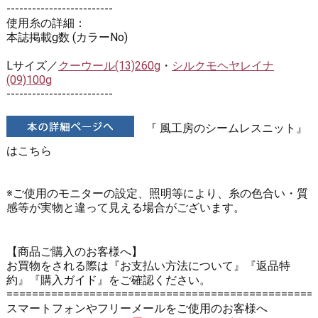
-------------------------
使用糸の詳細：
本誌掲載g数 (カラーNo)
Lサイズ／
クーウール(13)260g
・
シルクモヘヤレイナ
(09)100g
-------------------------
『 風工房のシームレスニット』
はこちら
※ご使用のモニターの設定、照明等により、糸の色合い・質
感等が実物と違って見える場合がございます。
【商品ご購入のお客様へ】
お買物をされる際は
『お支払い方法について』
『返品特
約』
『購入ガイド』
をご確認ください。
================================================
スマートフォンやフリーメールをご使用のお客様へ