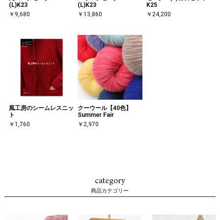
(L)K23
(L)K23
K25
￥9,680
￥13,860
￥24,200
風工房のシームレスニッ
クーウール【40色】
ト
Summer Fair
￥1,760
￥2,970
category
商品カテゴリー