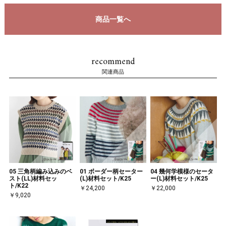
商品一覧へ
recommend
関連商品
05 三角柄編み込みのベ
01 ボーダー柄セーター
04 幾何学模様のセータ
スト(LL)材料セッ
(L)材料セット/K25
ー(L)材料セット/K25
ト/K22
￥24,200
￥22,000
￥9,020