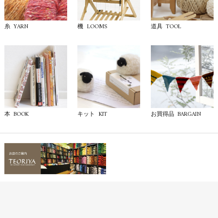
YARN
LOOMS
TOOL
糸
機
道具
BOOK
KIT
BARGAIN
本
キット
お買得品