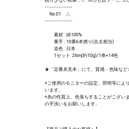
残り少ない在庫：○…10カセ以下・△…5
----------------
No.01 △
----------------
素材 : 綿100%
番手 : 10番6本撚り(合太相当)
染色 : 日本
1セット: 26m(約10g)/1巻×14色
★「定番糸見本」にて、質感・色味など
※ご使用のモニターの設定、照明等によ
います。
※糸の性質上、色落ちすることがござい
の手洗いをお願いします。