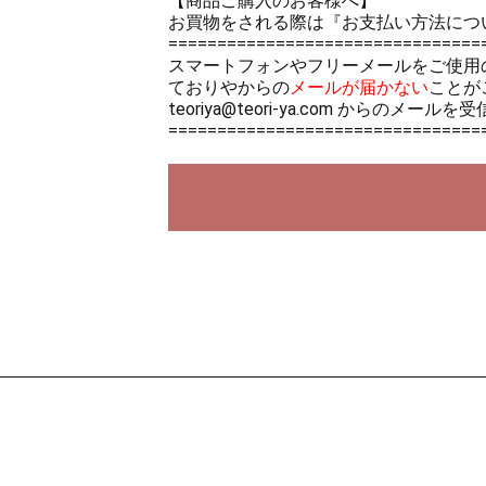
【商品ご購入のお客様へ】
お買物をされる際は
『お支払い方法につ
================================
スマートフォンやフリーメールをご使用
ておりやからの
メールが届かない
ことが
teoriya@teori-ya.com から
================================