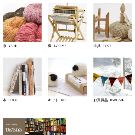
YARN
LOOMS
TOOL
糸
機
道具
BOOK
KIT
BARGAIN
本
キット
お買得品