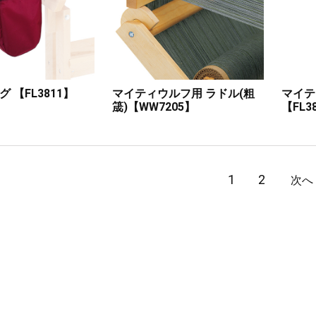
 【FL3811】
マイティウルフ用 ラドル(粗
マイテ
筬)【WW7205】
【FL3
1
2
次へ