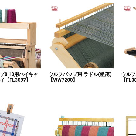
プ8.10用ハイキャ
ウルフパップ用 ラドル(粗筬)
ウルフ
【FL3097】
【WW7200】
【FL3