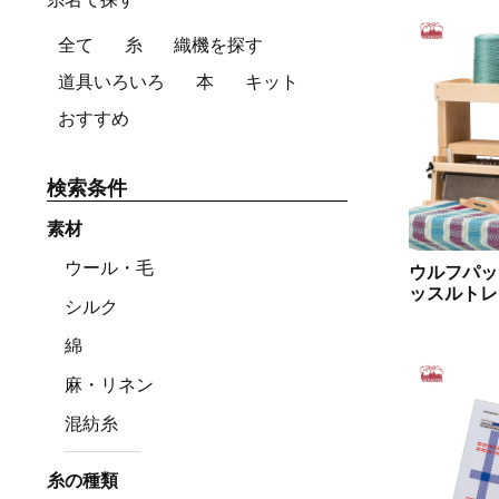
全て
糸
織機を探す
道具いろいろ
本
キット
おすすめ
検索条件
素材
ウール・毛
ウルフパッ
ッスルトレイ
シルク
綿
麻・リネン
混紡糸
糸の種類