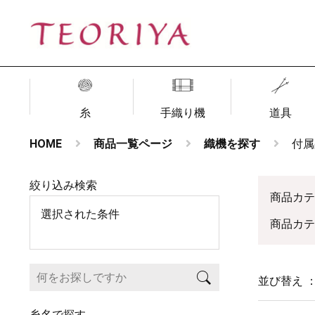
糸
手織り機
道具
HOME
商品一覧ページ
織機を探す
付属
絞り込み検索
商品カ
選択された条件
商品カ
並び替え 
糸名で探す