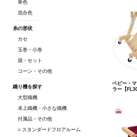
単色
混合色
糸の形状
カセ
玉巻・小巻
袋・セット
コーン・その他
ベビー・マ
織り機を探す
ラー【FL3
大型織機
卓上織機・小さな織機
付属品・その他
○ スタンダードフロアルーム