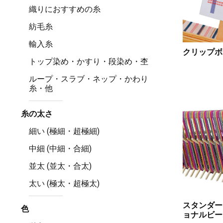
織りにおすすめの糸
紡毛糸
輸入糸
クリップボ
トップ染め・かすり・段染め・杢
ループ・スラブ・ネップ・かわり
糸・他
糸の太さ
細い (極細・超極細)
中細 (中細・合細)
並太 (並太・合太)
太い (極太・超極太)
スタンダー
色
ョナルビー