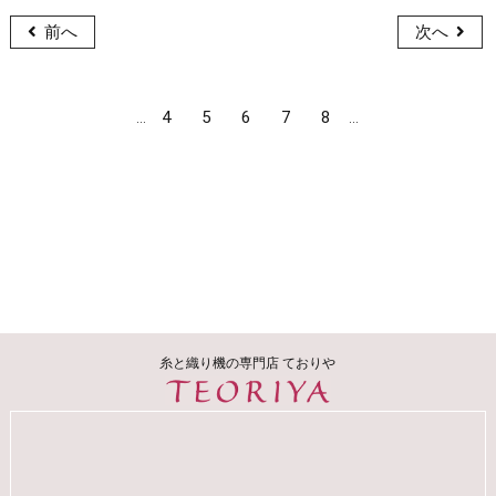
前へ
次へ
4
5
6
7
8
...
...
糸と織り機の専門店 ておりや