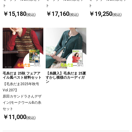
ト
ト
ト
￥15,180
￥17,160
￥19,250
(税込)
(税込)
(税込)
毛糸だま 25秋 フェアア
【糸購入】毛糸だま 25夏
イル風ベスト材料セット
すかし模様のカーディガ
ン
【毛糸だま2025年秋号
Vol.207】
原田カサンドラさんデザ
イン|モークウールBの糸
セット
￥11,000
(税込)